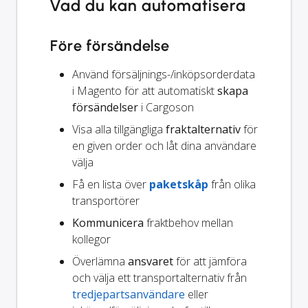
Vad du kan automatisera
Före försändelse
Använd försäljnings-/inköpsorderdata
i Magento för att automatiskt
skapa
försändelser
i Cargoson
Visa alla tillgängliga
fraktalternativ
för
en given order och låt dina användare
välja
Få en lista över
paketskåp
från olika
transportörer
Kommunicera
fraktbehov mellan
kollegor
Överlämna
ansvaret
för att jämföra
och välja ett transportalternativ från
tredjepartsanvändare
eller