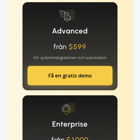
Advanced
från
$599
För systemintegrationer och automation
Få en gratis demo
Enterprise
från
$1000