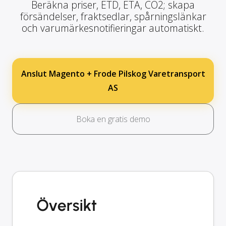
Beräkna priser, ETD, ETA, CO2; skapa
försändelser, fraktsedlar, spårningslänkar
och varumärkesnotifieringar automatiskt.
Anslut Magento + Frode Pilskog Varetransport
AS
Boka en gratis demo
Översikt