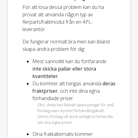
För att lösa dessa problem kan du ha
provat att använda någon typ av
flerpartsfraktmodul från en 4PL-
leverantör.
De fungerar normalt bra men kan ibland
skapa andra problem för dig:
Mest sannolikt kan du fortfarande
inte skicka pallar eller stora
kvantiteter
.
Du kommer att tvingas använda
deras
fraktpriser
, och inte dina egna
förhandlade priser.
Obs: detta kan faktiskt spara pengar för små
företag utan mycket förhandlingskraft.
Större företag vill dock vanligtvis förhandla
om sina egna priser.
Dina fraktalternativ kommer