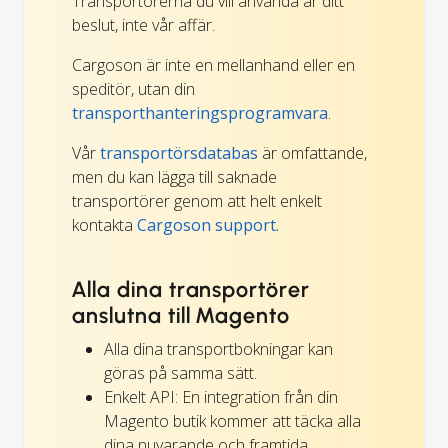
Transportörerna du vill använda är ditt
beslut, inte vår affär.
Cargoson är inte en mellanhand eller en
speditör, utan din
transporthanteringsprogramvara
.
Vår
transportörsdatabas
är omfattande,
men du kan lägga till saknade
transportörer genom att helt enkelt
kontakta
Cargoson support.
Alla dina transportörer
anslutna till Magento
Alla dina transportbokningar kan
göras på samma sätt.
Enkelt API: En integration från din
Magento butik kommer att täcka alla
dina nuvarande och framtida