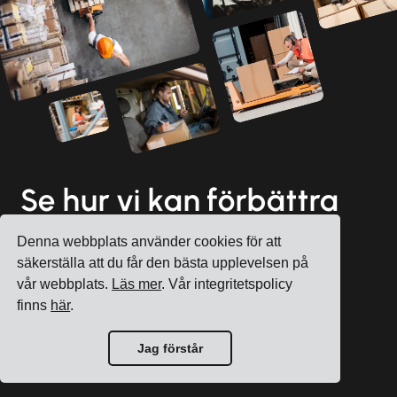
Se hur vi kan förbättra
din dagliga logistik
Denna webbplats använder cookies för att
säkerställa att du får den bästa upplevelsen på
vår webbplats.
Läs mer
. Vår integritetspolicy
finns
här
.
Registrera konto
Jag förstår
Boka en gratis konsultation