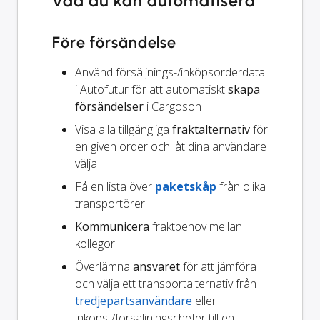
Vad du kan automatisera
Före försändelse
Använd försäljnings-/inköpsorderdata
i Autofutur för att automatiskt
skapa
försändelser
i Cargoson
Visa alla tillgängliga
fraktalternativ
för
en given order och låt dina användare
välja
Få en lista över
paketskåp
från olika
transportörer
Kommunicera
fraktbehov mellan
kollegor
Överlämna
ansvaret
för att jämföra
och välja ett transportalternativ från
tredjepartsanvändare
eller
inköps-/försäljningschefer till en