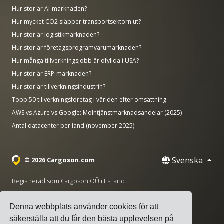
Hur stor är AI-marknaden?
Hur mycket CO2 släpper transportsektorn ut?
Hur stor är logistikmarknaden?
Hur stor är företagsprogramvarumarknaden?
Hur många tillverkningsjobb är ofyllda i USA?
Hur stor är ERP-marknaden?
Hur stor är tillverkningsindustrin?
Topp 50 tillverkningsföretag i världen efter omsättning
AWS vs Azure vs Google: Molntjänstmarknadsandelar (2025)
Antal datacenter per land (november 2025)
Svenska
© 2026 Cargoson.com
Registrerad som Cargoson OÜ i Estland.
Reg nr: 14545832. VAT: EE102137680.
Denna webbplats använder cookies för att
Huvudkontor: Pärnu mnt. 141, 11314 Tallinn, Estland
säkerställa att du får den bästa upplevelsen på