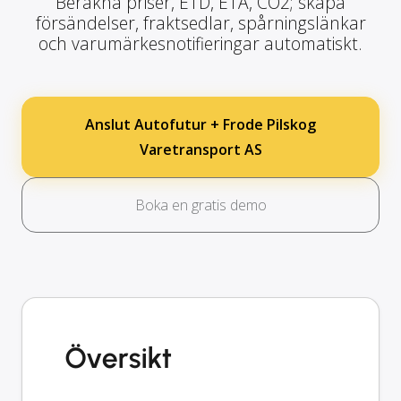
Beräkna priser, ETD, ETA, CO2; skapa
försändelser, fraktsedlar, spårningslänkar
och varumärkesnotifieringar automatiskt.
Anslut Autofutur + Frode Pilskog
Varetransport AS
Boka en gratis demo
Översikt