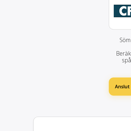
Söml
Beräk
spå
Anslut