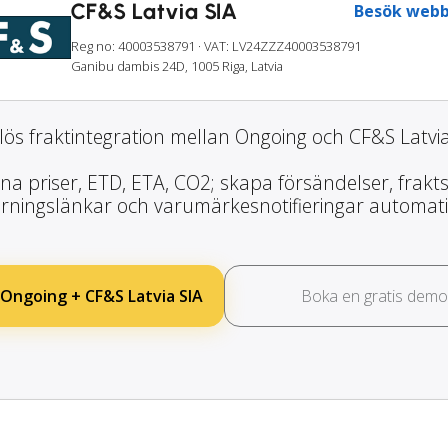
CF&S Latvia SIA
Besök webb
Reg no: 40003538791
· VAT: LV24ZZZ40003538791
Ganibu dambis 24D, 1005 Riga, Latvia
ös fraktintegration mellan Ongoing och CF&S Latvia
na priser, ETD, ETA, CO2; skapa försändelser, frakts
rningslänkar och varumärkesnotifieringar automati
 Ongoing + CF&S Latvia SIA
Boka en gratis demo