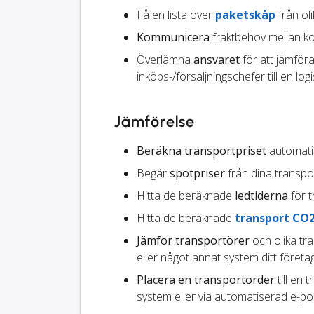
Få en lista över
paketskåp
från ol
Kommunicera
fraktbehov mellan ko
Överlämna
ansvaret
för att jämföra
inköps-/försäljningschefer till en logi
Jämförelse
Beräkna transportpriset
automatisk
Begär
spotpriser
från dina transpo
Hitta de beräknade
ledtiderna
för t
Hitta de beräknade
transport CO
Jämför transportörer
och olika tr
eller något annat system ditt föret
Placera en transportorder
till en 
system eller via automatiserad e-po