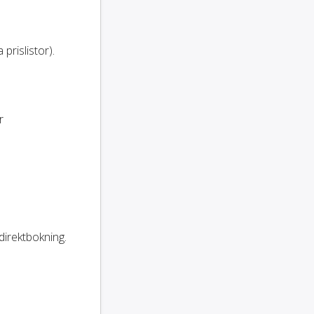
prislistor).
r
direktbokning.