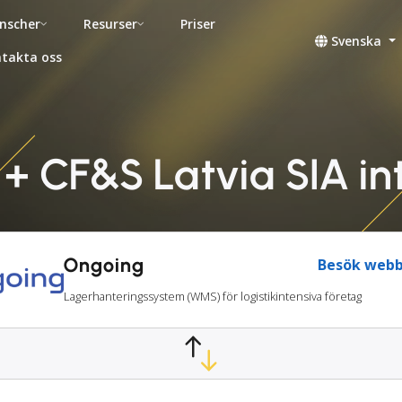
nscher
Resurser
Priser
Svenska
takta oss
+ CF&S Latvia SIA in
Ongoing
Besök webb
Lagerhanteringssystem (WMS) för logistikintensiva företag