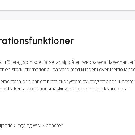
ationsfunktioner
uföretag som specialiserar sig på ett webbaserat lagerhanter
ar en stark internationell närvaro med kunder i över trettio lände
lementera och har ett brett ekosystem av integrationer. Tjänste
med vilken automationsmaskinvara som helst tack vare deras
följande Ongoing WMS-enheter: