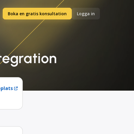
Boka en gratis konsultation
Logga in
tegration
plats