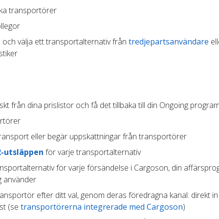
ika transportörer
llegor
 och välja ett transportalternativ från
tredjepartsanvändare
ell
stiker
t från dina prislistor och få det tillbaka till din Ongoing progra
rtörer
ransport eller begär uppskattningar från transportörer
2-utsläppen
för varje transportalternativ
ansportalternativ för varje försändelse i Cargoson, din affärspr
ag använder
transportör efter ditt val, genom deras föredragna kanal: direkt in
st (se
transportörerna integrerade med Cargoson
)