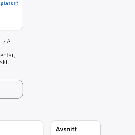
plats
 SIA.
edlar,
skt.
Avsnitt