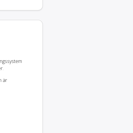
ingssystem
r.
n är