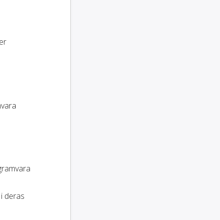
er
mvara
ogramvara
 i deras