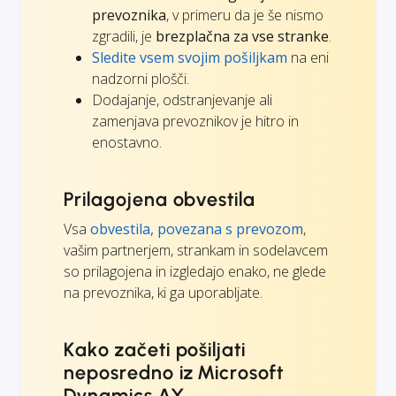
prevoznika
, v primeru da je še nismo
zgradili, je
brezplačna za vse stranke
.
Sledite vsem svojim pošiljkam
na eni
nadzorni plošči.
Dodajanje, odstranjevanje ali
zamenjava prevoznikov je hitro in
enostavno.
Prilagojena obvestila
Vsa
obvestila, povezana s prevozom
,
vašim partnerjem, strankam in sodelavcem
so prilagojena in izgledajo enako, ne glede
na prevoznika, ki ga uporabljate.
Kako začeti pošiljati
neposredno iz Microsoft
Dynamics AX