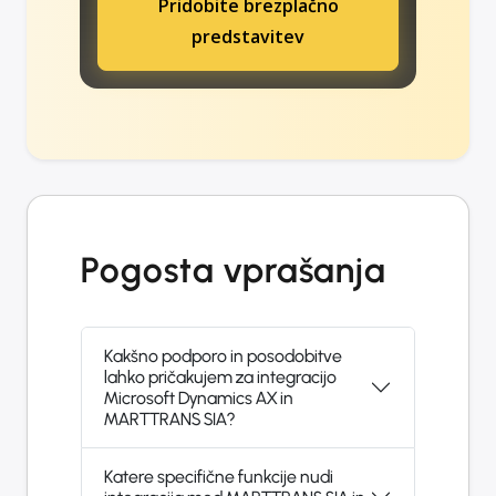
Pridobite brezplačno
predstavitev
Pogosta vprašanja
Kakšno podporo in posodobitve
lahko pričakujem za integracijo
Microsoft Dynamics AX in
MARTTRANS SIA?
Katere specifične funkcije nudi