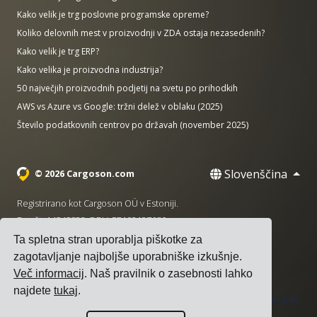
Kako velik je trg poslovne programske opreme?
Koliko delovnih mest v proizvodnji v ZDA ostaja nezasedenih?
Kako velik je trg ERP?
Kako velika je proizvodna industrija?
50 največjih proizvodnih podjetij na svetu po prihodkih
AWS vs Azure vs Google: tržni delež v oblaku (2025)
Število podatkovnih centrov po državah (november 2025)
Slovenščina
© 2026 Cargoson.com
Registrirano kot Cargoson OÜ v Estoniji.
Reg št: 14545832. DDV: EE102137680.
Ta spletna stran uporablja piškotke za
Sedež: Pärnu mnt. 141, 11314 Talin, Estonija
zagotavljanje najboljše uporabniške izkušnje.
·
+372 5555 0028
hello@cargoson.com
Več informacij
. Naš pravilnik o zasebnosti lahko
najdete
tukaj
.
Pogoji uporabe
|
Pravilnik o zasebnosti
|
Politika piškotkov