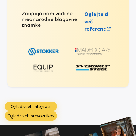
Zaupajo nam vodilne
Oglejte si
mednarodne blagovne
več
znamke
referenc
Ogled vseh integracij
Ogled vseh prevoznikov