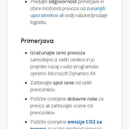
Predajte
odgovornost
primerjave in
izbire možnosti prevoza od
zunanjih
uporabnikov
ali vodij nabave/prodaje
logistiku
Primerjava
Izračunajte ceno prevoza
samodejno iz vaših cenikov in jo
prejmite nazaj v vašo programsko
opremo Microsoft Dynamics AX
Zahtevajte
spot cene
od vaših
prevoznikov
Poiščite ocenjene
dobavne roke
za
prevoz ali zahtevajte ocene od
prevoznikov
Poiščite ocenjene
emisije CO2 za
prevoz
za vsako možnost prevoza