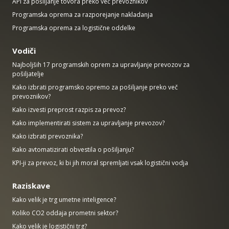
API za pošiljanje tovora preko več prevoznikov
Programska oprema za razporejanje nakladanja
Programska oprema za logistične oddelke
Vodiči
Najboljših 17 programskih oprem za upravljanje prevozov za
pošiljatelje
Kako izbrati programsko opremo za pošiljanje preko več
prevoznikov?
Kako izvesti preprost razpis za prevoz?
Kako implementirati sistem za upravljanje prevozov?
Kako izbrati prevoznika?
Kako avtomatizirati obvestila o pošiljanju?
KPI-ji za prevoz, ki bi jih moral spremljati vsak logistični vodja
Raziskave
Kako velik je trg umetne inteligence?
Koliko CO2 oddaja prometni sektor?
Kako velik je logistični trg?