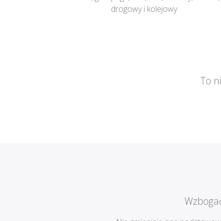
drogowy i kolejowy
To n
Wzbogać