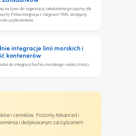
y na żywo do organizacji załadunków (przyjazny dla
ych). Pełna integracja z Cargoson TMS, dostępny
 role użytkowników.
ie integracje linii morskich i
ść kontenerów
uł do integracji frachtu morskiego i widoczności.
ików i cenników. Poziomy Advanced i
homienia i dedykowanym zarządzaniem