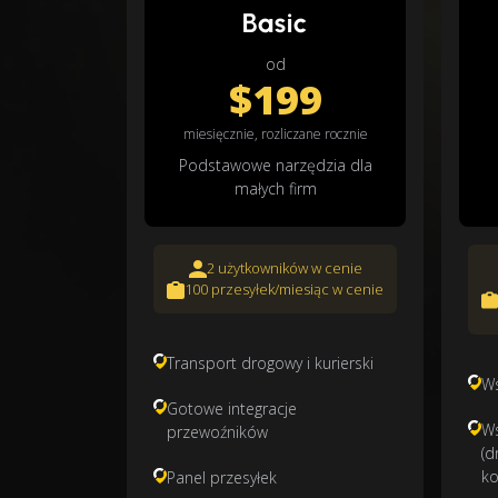
Basic
od
$199
miesięcznie, rozliczane rocznie
Podstawowe narzędzia dla
małych firm
2 użytkowników w cenie
100 przesyłek/miesiąc w cenie
Transport drogowy i kurierski
Ws
Gotowe integracje
Ws
przewoźników
(d
ko
Panel przesyłek