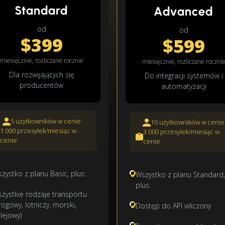
Standard
Advanced
od
od
$399
$599
miesięcznie, rozliczane rocznie
miesięcznie, rozliczane roczni
Dla rozwijających się
Do integracji systemów i
producentów
automatyzacji
5 użytkowników w cenie
10 użytkowników w cenie
1 000 przesyłek/miesiąc w
3 000 przesyłek/miesiąc w
cenie
cenie
zystko z planu Basic, plus:
Wszystko z planu Standard,
plus:
zystkie rodzaje transportu
rogowy, lotniczy, morski,
Dostęp do API wliczony
lejowy)