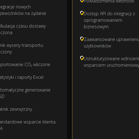
Powiadomienia webhook
tegracje nowych
zewoźników na żądanie
Dostęp API do integracji z
oprogramowaniem
lkulacja czasu dostawy
biznesowym
iczona
Zaawansowane uprawnieni
lnik wyceny transportu
użytkowników
iczony
Ustrukturyzowane wdrożeni
portowanie CO₂ wliczone
wsparciem uruchomieniow
atystyki i raporty Excel
tomatyczne generowanie
GD
atnik zewnętrzny
andardowe wsparcie klienta
LA