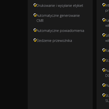
In
Drukowanie i wysyłanie etykiet
pr
Automatyczne generowanie
Ka
CMR
wl
Automatyczne powiadomienia
Si
Śledzenie przewoźnika
wl
Ra
St
Au
D
Pł
St
S