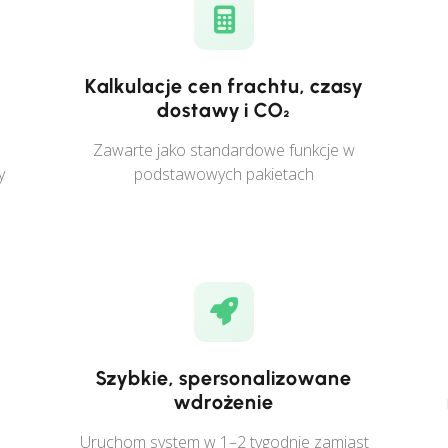
Kalkulacje cen frachtu, czasy
dostawy i CO₂
Zawarte jako standardowe funkcje w
y
podstawowych pakietach
Szybkie, spersonalizowane
wdrożenie
Uruchom system w 1–2 tygodnie zamiast