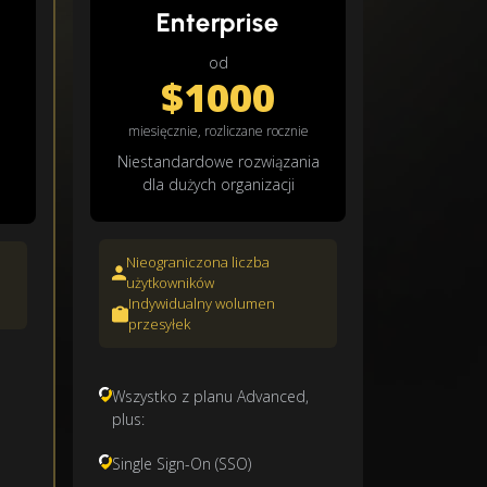
Enterprise
od
$1000
miesięcznie, rozliczane rocznie
e
Niestandardowe rozwiązania
dla dużych organizacji
Nieograniczona liczba
użytkowników
Indywidualny wolumen
przesyłek
Wszystko z planu Advanced,
plus:
Single Sign-On (SSO)