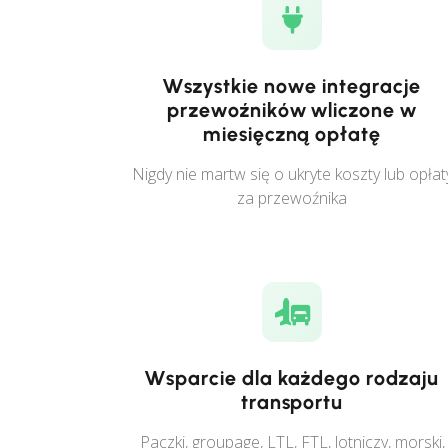
Wszystkie nowe integracje
przewoźników wliczone w
miesięczną opłatę
Nigdy nie martw się o ukryte koszty lub opłat
za przewoźnika
Wsparcie dla każdego rodzaju
transportu
Paczki, groupage, LTL, FTL, lotniczy, morski,