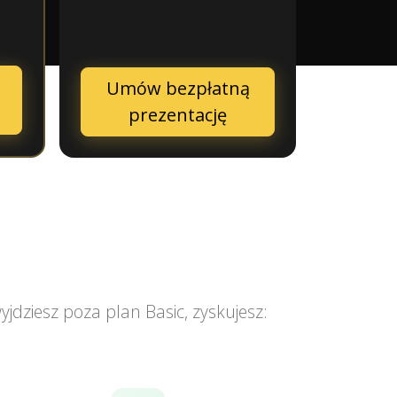
Umów bezpłatną
prezentację
jdziesz poza plan Basic, zyskujesz: