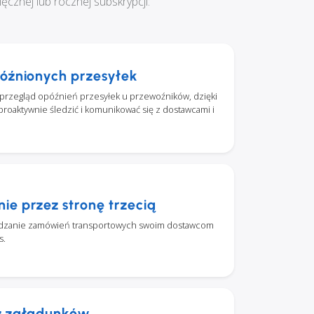
cznej lub rocznej subskrypcji:
óźnionych przesyłek
rzegląd opóźnień przesyłek u przewoźników, dzięki
oaktywnie śledzić i komunikować się z dostawcami i
e przez stronę trzecią
dzanie zamówień transportowych swoim dostawcom
s.
z załadunków