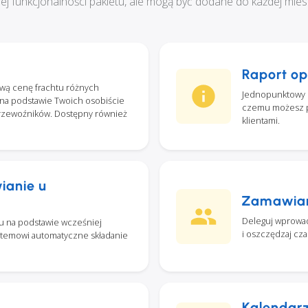
 funkcjonalności pakietu, ale mogą być dodane do każdej miesię
Raport op
wą cenę frachtu różnych
Jednopunktowy p
 na podstawie Twoich osobiście
czemu możesz pr
rzewoźników. Dostępny również
klientami.
ianie u
Zamawiani
Deleguj wprowa
u na podstawie wcześniej
i oszczędzaj cza
ystemowi automatyczne składanie
Kalendar