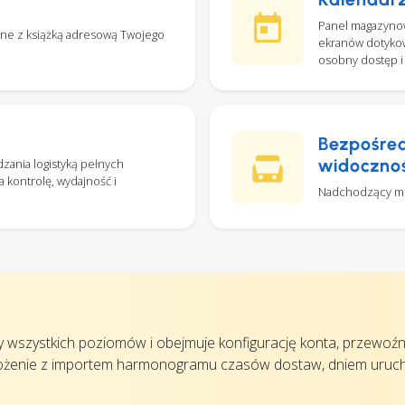
Panel magazynow
ne z książką adresową Twojego
ekranów dotykow
osobny dostęp i
Bezpośredn
widoczno
ania logistyką pełnych
 kontrolę, wydajność i
Nadchodzący mod
.
y wszystkich poziomów i obejmuje konfigurację konta, przewoźn
rożenie z importem harmonogramu czasów dostaw, dniem uruc