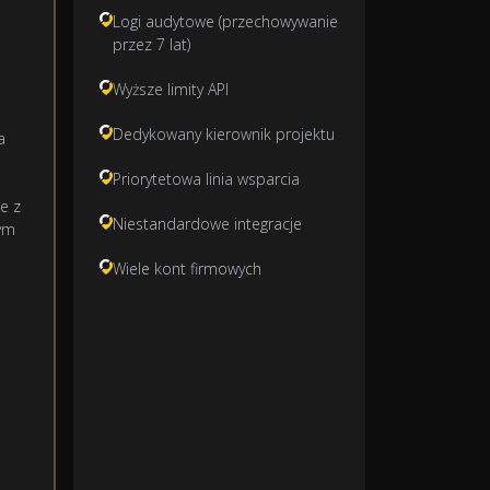
Logi audytowe (przechowywanie
przez 7 lat)
Wyższe limity API
Dedykowany kierownik projektu
a
Priorytetowa linia wsparcia
e z
Niestandardowe integracje
ym
Wiele kont firmowych