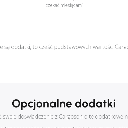
czekać miesiącami
ie są dodatki, to część podstawowych wartości Carg
Opcjonalne dodatki
 swoje doświadczenie z Cargoson o te dodatkowe n