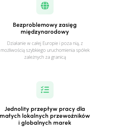
Bezproblemowy zasięg
międzynarodowy
Działanie w całej Europie i poza nią, z
możliwością szybkiego uruchomienia spółek
zależnych za granicą
Jednolity przepływ pracy dla
małych lokalnych przewoźników
i globalnych marek