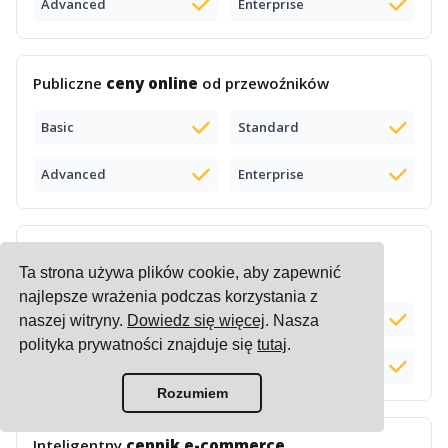
Advanced
Enterprise
Publiczne
ceny online
od przewoźników
Basic
Standard
Advanced
Enterprise
Silnik wyceny
transportu (przesyłanie i
Ta strona używa plików cookie, aby zapewnić
porównywanie cenników)
najlepsze wrażenia podczas korzystania z
Basic
Standard
Dodatek (+$100)
naszej witryny.
Dowiedz się więcej
. Nasza
polityka prywatności znajduje się
tutaj
.
Advanced
Enterprise
Rozumiem
Inteligentny
cennik e-commerce