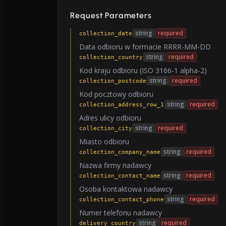
Request Parameters
string
required
collection_date
Data odbioru w formacie RRRR-MM-DD
string
required
collection_country
Kod kraju odbioru (ISO 3166-1 alpha-2)
string
required
collection_postcode
Kod pocztowy odbioru
string
required
collection_address_row_1
Adres ulicy odbioru
string
required
collection_city
Miasto odbioru
string
required
collection_company_name
Nazwa firmy nadawcy
string
required
collection_contact_name
Osoba kontaktowa nadawcy
string
required
collection_contact_phone
Numer telefonu nadawcy
string
required
delivery_country