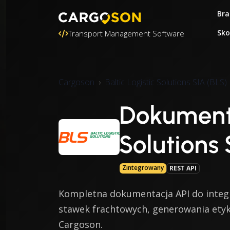
Bra
Sko
Transport Management Software
Cargoson
Baltic Logistic Solutions SIA (BLS)
Dokumenta
Solutions 
Zintegrowany
REST API
Kompletna dokumentacja API do integrac
stawek frachtowych, generowania etyki
Cargoson.