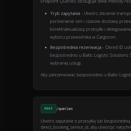
Endpoint Queries obsługuje dwie metody rez
Tryb zapytania
- Utwórz zlecenie transp
porównanie cen i czasów dostawy prze
korekt/aktualizacji przesyłki i delego
wyboru przewoźnika w Cargoson.
Bezpośrednia rezerwacja
- Określ ID us
bezpośrednio u Baltic Logistic Solutions 
wybranej usługi.
Aby zarezerwować bezpośrednio u Baltic Logistic
POST
/queries
Utwórz zapytanie o przesyłkę lub bezpośrednią re
direct_booking_service_id, aby utworzyć natych