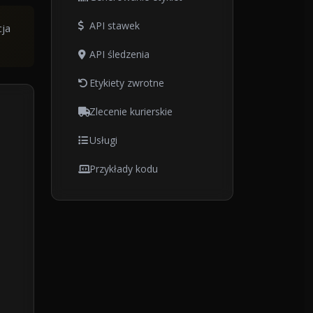
API stawek
cja
API śledzenia
Etykiety zwrotne
Zlecenie kurierskie
Usługi
Przykłady kodu