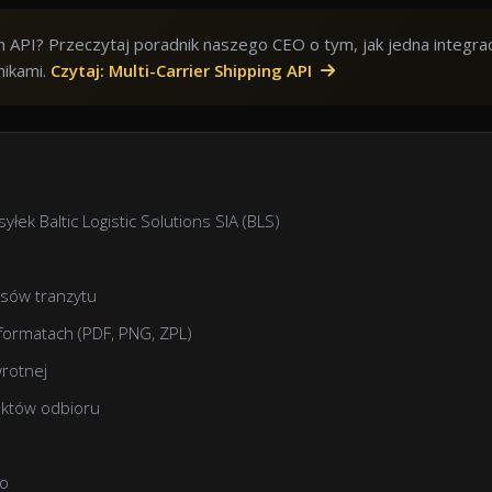
API? Przeczytaj poradnik naszego CEO o tym, jak jedna integra
nikami.
Czytaj: Multi-Carrier Shipping API
łek Baltic Logistic Solutions SIA (BLS)
asów tranzytu
formatach (PDF, PNG, ZPL)
wrotnej
nktów odbioru
go