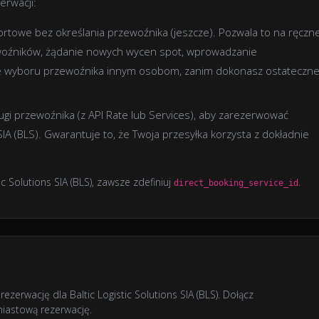
erwacji:
ortowe bez określania przewoźnika (jeszcze). Pozwala to na ręczn
woźników, żądanie nowych wycen spot, wprowadzanie
wanie wyboru przewoźnika innym osobom, zanim dokonasz ostateczn
ługi przewoźnika (z API Rate lub Services), aby zarezerwować
SIA (BLS). Gwarantuje to, że Twoja przesyłka korzysta z dokładnie
 Solutions SIA (BLS), zawsze zdefiniuj
.
direct_booking_service_id
zerwację dla Baltic Logistic Solutions SIA (BLS). Dołącz
miastową rezerwację.