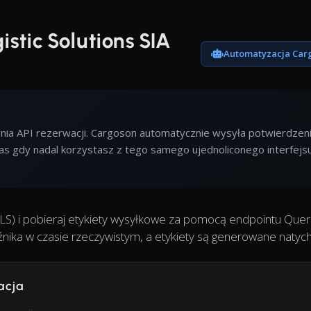
istic Solutions SIA
Automatyzacja Car
tępnia API rezerwacji. Cargoson automatycznie wysyła potwierdzen
as gdy nadal korzystasz z tego samego ujednoliconego interfejs
 (BLS) i pobieraj etykiety wysyłkowe za pomocą endpointu Quer
ika w czasie rzeczywistym, a etykiety są generowane natych
acja