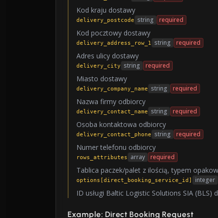
Kod kraju dostawy
string
required
delivery_postcode
Kod pocztowy dostawy
string
required
delivery_address_row_1
Adres ulicy dostawy
string
required
delivery_city
Miasto dostawy
string
required
delivery_company_name
Nazwa firmy odbiorcy
string
required
delivery_contact_name
Osoba kontaktowa odbiorcy
string
required
delivery_contact_phone
Numer telefonu odbiorcy
array
required
rows_attributes
Tablica paczek/palet z ilością, typem opako
integer
options[direct_booking_service_id]
ID usługi Baltic Logistic Solutions SIA (BLS) 
Example: Direct Booking Request