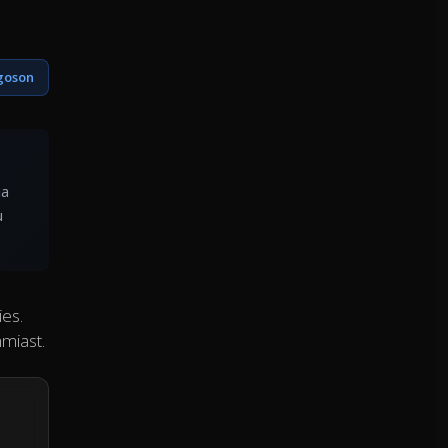
goson
ia
u
ies.
miast.