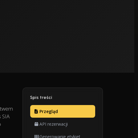
Spis treści
ictwem
Przegląd
s SIA
b
API rezerwacji
Generowanie etykiet