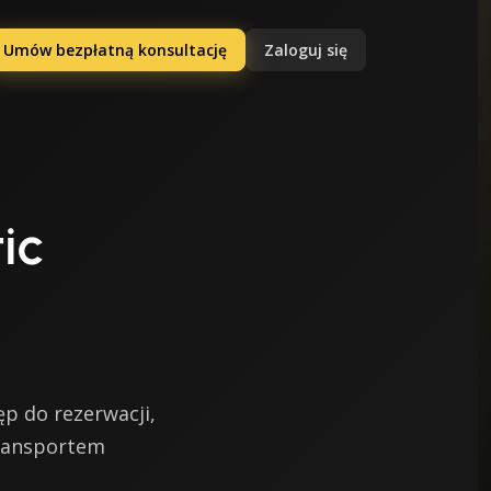
Umów bezpłatną konsultację
Zaloguj się
ic
ęp do rezerwacji,
transportem