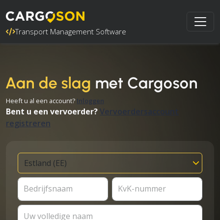
Transport Management Software
Aan de slag
met Cargoson
Heeft u al een account?
Inloggen
Bent u een vervoerder?
Vervoerdersaccount
registreren
Bedrijfsnaam
KvK-nummer
Uw volledige naam