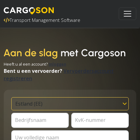
Transport Management Software
Aan de slag
met Cargoson
Heeft u al een account?
Inloggen
Bent u een vervoerder?
Vervoerdersaccount
registreren
Bedrijfsnaam
KvK-nummer
Uw volledige naam