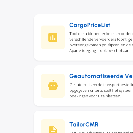
CargoPriceList
Tool die u binnen enkele seconden d
verschillende vervoerders toont, g
overeengekomen prijslijsten en de A
Aparte toegang is ook beschikbaar.
Geautomatiseerde Ve
Geautomatiseerde transportbestellin
opgegeven criteria; stelt het systee
boekingen voor u te plaatsen.
TailorCMR
CMR-bewerkingstool geïntegreerd m