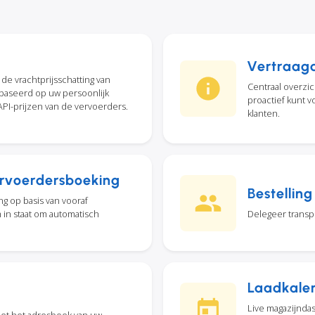
Vertraag
e vrachtprijsschatting van
Centraal overzic
ebaseerd op uw persoonlijk
proactief kunt 
PI-prijzen van de vervoerders.
klanten.
rvoerdersboeking
Bestelling
g op basis van vooraf
m in staat om automatisch
Delegeer transpo
Laadkale
Live magazijnda
et het adresboek van uw