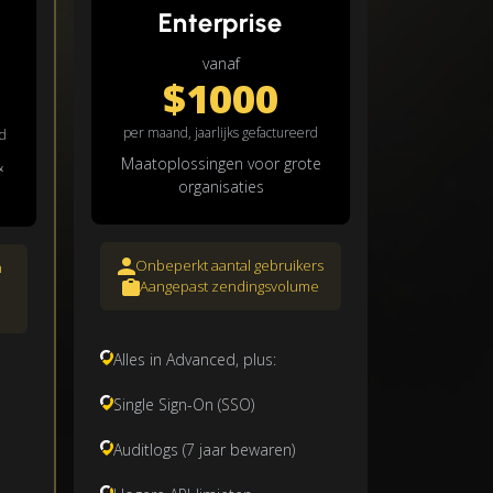
Enterprise
vanaf
$1000
per maand, jaarlijks gefactureerd
rd
Maatoplossingen voor grote
&
organisaties
Onbeperkt aantal gebruikers
n
Aangepast zendingsvolume
Alles in Advanced, plus:
Single Sign-On (SSO)
Auditlogs (7 jaar bewaren)