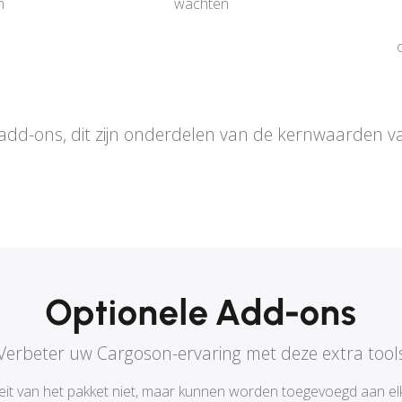
n
wachten
n add-ons, dit zijn onderdelen van de kernwaarden 
Optionele Add-ons
Verbeter uw Cargoson-ervaring met deze extra tool
it van het pakket niet, maar kunnen worden toegevoegd aan elk