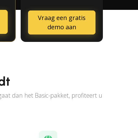
Vraag een gratis
demo aan
dt
at dan het Basic-pakket, profiteert u