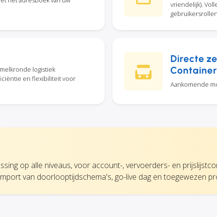
vriendelijk). Vo
gebruikersrolle
Directe ze
Containerv
/melkronde logistiek
iëntie en flexibiliteit voor
Aankomende modu
ssing op alle niveaus, voor account-, vervoerders- en prijslijstc
import van doorlooptijdschema's, go-live dag en toegewezen p