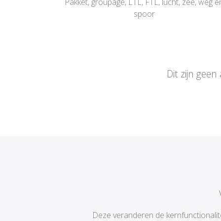
Pakket, groupage, LTL, FTL, lucht, zee, weg e
spoor
Dit zijn gee
Deze veranderen de kernfunctionalite