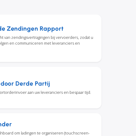
de Zendingen Rapport
ht van zendingsvertragingen bij vervoerders, zodat u
volgen en communiceren met leveranciers en
 door Derde Partij
rtorderinvoer aan uw leveranciers en bespaar tijd.
nder
shboard om ladingen te organiseren (touchscreen-