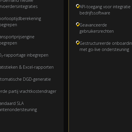
n-demand nieuwe
rvoerdersintegraties
API-toegang voor integratie
bedrijfssoftware
orlooptijdberekening
begrepen
Geavanceerde
gebruikersrechten
ansportprijsengine
begrepen
Gestructureerde onboardin
met go-live ondersteuning
₂-rapportage inbegrepen
atistieken & Excel-rapporten
tomatische DGD-generatie
rde partij vrachtkostendrager
andaard SLA
antenondersteuning