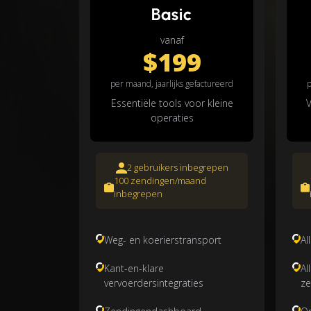
Basic
vanaf
$199
per maand, jaarlijks gefactureerd
p
Essentiële tools voor kleine
V
operaties
2 gebruikers inbegrepen
100 zendingen/maand
inbegrepen
Weg- en koerierstransport
Al
Kant-en-klare
Al
vervoerdersintegraties
ze