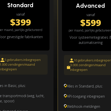
Standard
Advanced
vanaf
vanaf
$399
$599
er maand, jaarlijks gefactureerd
per maand, jaarlijks gefacturee
oor gevestigde fabrikanten
Voor systeemintegraties 
automatisering
5 gebruikers inbegrepen
10 gebruikers inbegrepe
1.000 zendingen/maand
3.000 zendingen/maand
inbegrepen
inbegrepen
les in Basic, plus:
Alles in Standard, plus:
le transportmodi (weg, lucht,
API-toegang inbegrepen
e, spoor)
Webhook-meldingen