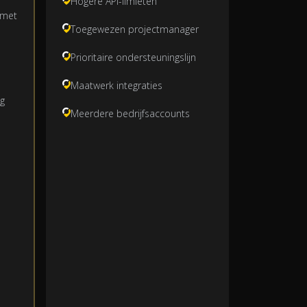
Hogere API-limieten
 met
Toegewezen projectmanager
Prioritaire ondersteuningslijn
Maatwerk integraties
g
Meerdere bedrijfsaccounts