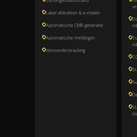
Zendingendashboard
O
ve
Label afdrukken & e-mailen
Do
Automatische CMR-generatie
in
Automatische meldingen
Tr
in
Vervoerderstracking
CO
St
Au
De
St
kl