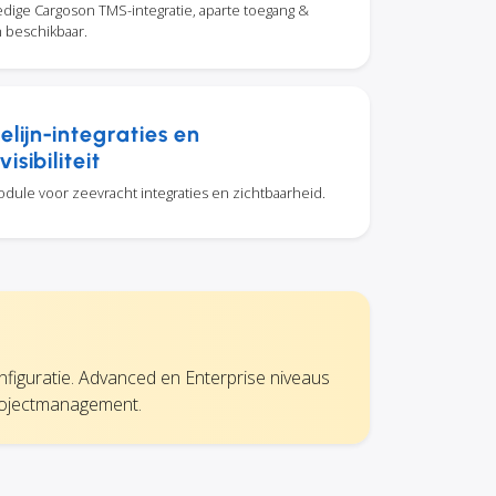
lledige Cargoson TMS-integratie, aparte toegang &
n beschikbaar.
elijn-integraties en
isibiliteit
le voor zeevracht integraties en zichtbaarheid.
onfiguratie. Advanced en Enterprise niveaus
rojectmanagement.