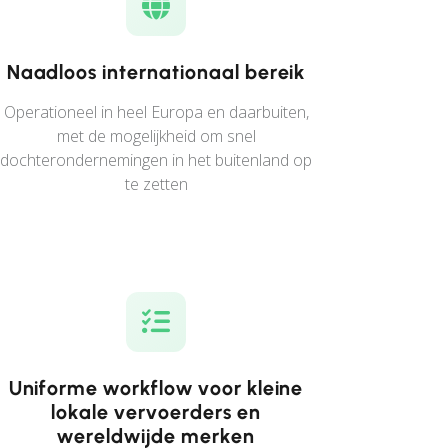
Naadloos internationaal bereik
Operationeel in heel Europa en daarbuiten,
met de mogelijkheid om snel
dochterondernemingen in het buitenland op
te zetten
Uniforme workflow voor kleine
lokale vervoerders en
wereldwijde merken