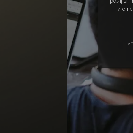
pošiljka,
vremen
Vo