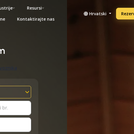
ustrije
Resursi
Hrvatski
Rezerv
ene
Kontaktirajte nas
m
evoznika
 br.