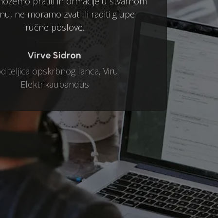
 možemo pratiti informacije u stvarnom
u, ne moramo zvati ili raditi glupe
ručne poslove.
Virve Sidron
diteljica opskrbnog lanca, Viru
Elektrikaubandus