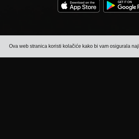
Ova web stranica koristi kolačiće kako bi vam osigurala naj
Tvrtka
Industrije
Praćenje
TMS za proizvođače
elektronike
Cijene
TMS za proizvođače
Priče kupaca
kemikalija
Kontaktirajte