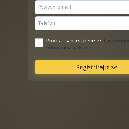
Poslovni e-mail
Telefon
Pročitao sam i slažem se s
Cargosonov
odredbama za kupce
Registrirajte se