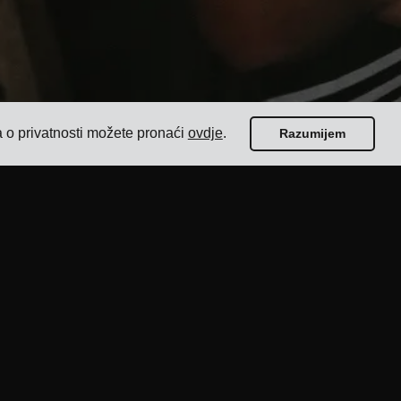
a o privatnosti možete pronaći
ovdje
.
Razumijem
Vodiči
Top 17 softvera za upravljanje prijevozom za
pošiljatelje
Kako odabrati softver za otpremu s više
prijevoznika?