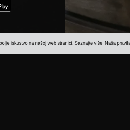
bolje iskustvo na našoj web stranici.
Saznajte više
. Naša pravil
Resursi
Proizvod
Blog
Softver za upravljanje prijevozom
Reference
Softver za upravljanje cijenama prijevoza
Integracije prijevoznika
Softver za upravljanje dodatnim
naknadama za prijevoz
ERP integracije