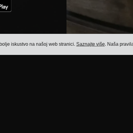
bolje iskustvo na našoj web stranici.
Saznajte više
. Naša pravil
Resursi
Proizvod
Blog
Softver za upravljanje prijevozom
Reference
Softver za upravljanje cijenama prijevoza
Integracije prijevoznika
Softver za upravljanje dodatnim
naknadama za prijevoz
ERP integracije