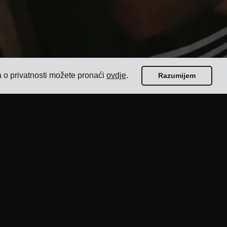
a o privatnosti možete pronaći
ovdje
.
Razumijem
Vodiči
Top 17 softvera za upravljanje prijevozom za
pošiljatelje
Kako odabrati softver za otpremu s više
prijevoznika?