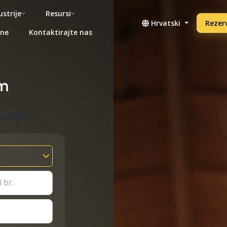
ustrije
Resursi
Hrvatski
Rezerv
ene
Kontaktirajte nas
m
evoznika
 br.