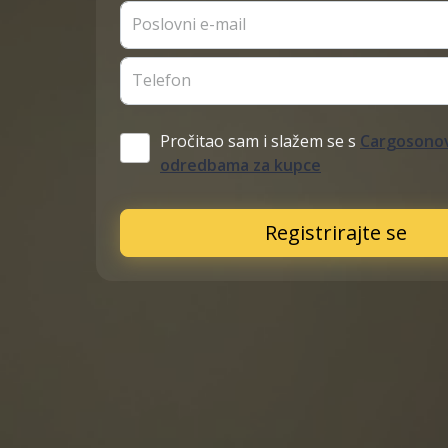
Poslovni e-mail
Telefon
Pročitao sam i slažem se s
Cargosonov
odredbama za kupce
Registrirajte se