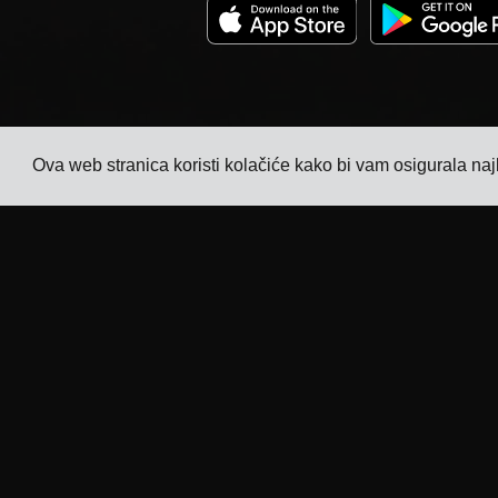
Ova web stranica koristi kolačiće kako bi vam osigurala naj
Tvrtka
Industrije
Praćenje
TMS za proizvođače
elektronike
Cijene
TMS za proizvođače
Priče kupaca
kemikalija
Kontaktirajte