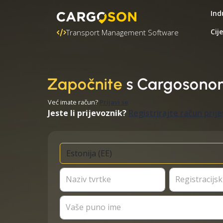
Ind
Cij
Transport Management Software
Započnite
s Cargosono
Već imate račun?
Prijavi se
Jeste li prijevoznik?
Registrirajte račun prij
Naziv tvrtke
Registracijski
Vaše puno ime