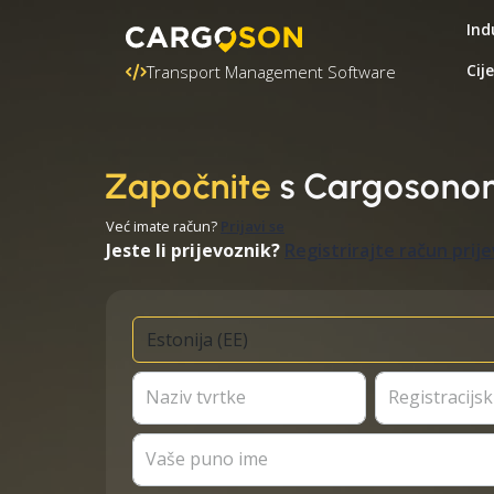
Ind
Cij
Transport Management Software
Započnite
s Cargosono
Već imate račun?
Prijavi se
Jeste li prijevoznik?
Registrirajte račun prij
Naziv tvrtke
Registracijski
Vaše puno ime