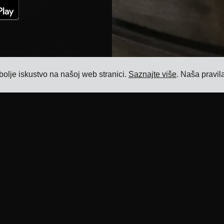
bolje iskustvo na našoj web stranici.
Saznajte više
. Naša pravil
Resursi
Proizvod
Blog
Softver za upravljanje prijevozom
Reference
Softver za upravljanje cijenama prijevoza
Integracije prijevoznika
Softver za upravljanje dodatnim
naknadama za prijevoz
ERP integracije