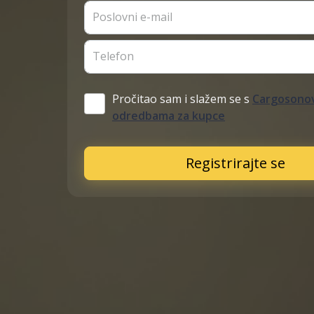
Poslovni e-mail
Telefon
Pročitao sam i slažem se s
Cargosonov
odredbama za kupce
Registrirajte se