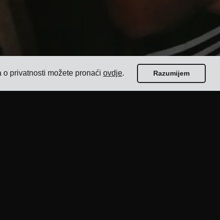
a o privatnosti možete pronaći
ovdje
.
Razumijem
Vodiči
Top 17 softvera za upravljanje prijevozom za
pošiljatelje
Kako odabrati softver za otpremu s više
prijevoznika?