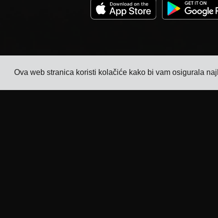
Ova web stranica koristi kolačiće kako bi vam osigurala naj
Tvrtka
Industrije
Praćenje
TMS za proizvođače
elektronike
Cijene
TMS za proizvođače
Priče kupaca
kemikalija
Kontaktirajte