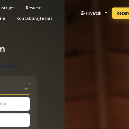
ustrije
Resursi
Hrvatski
Rezerv
ene
Kontaktirajte nas
m
evoznika
 br.