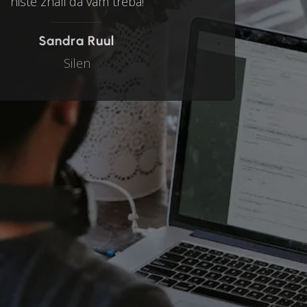
niste znali da vam treba!
Sandra Ruul
Silen