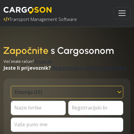
Transport Management Software
Započnite
s Cargosonom
Već imate račun?
Prijavi se
Jeste li prijevoznik?
Registrirajte račun prijevoznika
Naziv tvrtke
Registracijski br.
Vaše puno ime