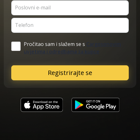
Poslovni e-mail
Telefon
Pročitao sam i slažem se s
Cargosonovim
uvjetima i odredbama za kupce
Registrirajte se