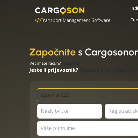
Ind
Cij
Transport Management Software
Započnite
s Cargosono
Već imate račun?
Prijavi se
Jeste li prijevoznik?
Registrirajte račun prij
Naziv tvrtke
Registracijski
Vaše puno ime