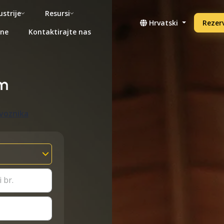
ustrije
Resursi
Hrvatski
Rezerv
ene
Kontaktirajte nas
m
evoznika
 br.