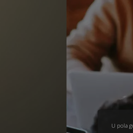
U pola g