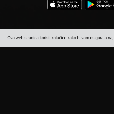
Ova web stranica koristi kolačiće kako bi vam osigurala naj
Tvrtka
Industrije
Praćenje
TMS za proizvođače
elektronike
Cijene
TMS za proizvođače
Priče kupaca
kemikalija
Kontaktirajte