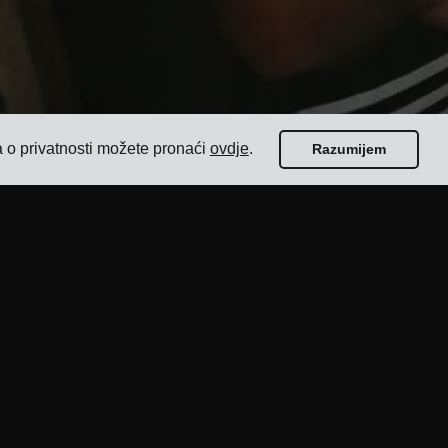
a o privatnosti možete pronaći
ovdje
.
Razumijem
Vodiči
Top 17 softvera za upravljanje prijevozom za
pošiljatelje
Kako odabrati softver za otpremu s više
prijevoznika?