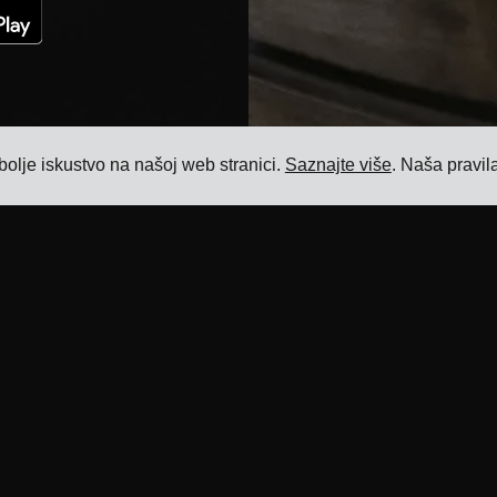
bolje iskustvo na našoj web stranici.
Saznajte više
. Naša pravil
Resursi
Proizvod
Blog
Softver za upravljanje prijevozom
Reference
Softver za upravljanje cijenama prijevoza
Integracije prijevoznika
Softver za upravljanje dodatnim
naknadama za prijevoz
ERP integracije