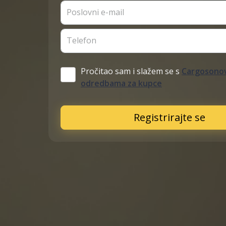
Poslovni e-mail
Telefon
Pročitao sam i slažem se s
Cargosonov
odredbama za kupce
Registrirajte se