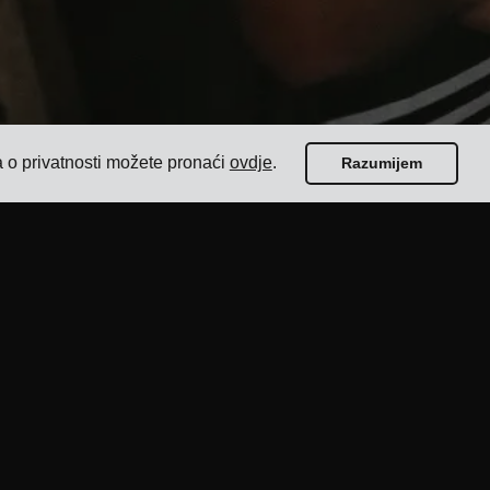
a o privatnosti možete pronaći
ovdje
.
Razumijem
Vodiči
Top 17 softvera za upravljanje prijevozom za
pošiljatelje
Kako odabrati softver za otpremu s više
prijevoznika?