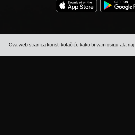
Ova web stranica koristi kolačiće kako bi vam osigurala naj
Tvrtka
Industrije
Praćenje
TMS za proizvođače
elektronike
Cijene
TMS za proizvođače
Priče kupaca
kemikalija
Kontaktirajte