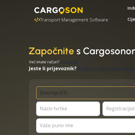
Ind
Cij
Transport Management Software
Započnite
s Cargosono
Već imate račun?
Prijavi se
Jeste li prijevoznik?
Registrirajte račun prij
Naziv tvrtke
Registracijski
Vaše puno ime