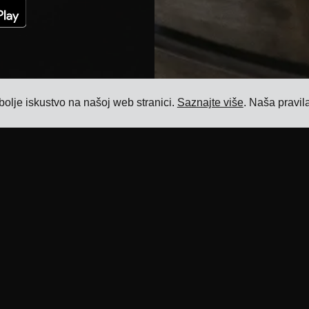
bolje iskustvo na našoj web stranici.
Saznajte više
. Naša pravil
Resursi
Proizvod
Blog
Softver za upravljanje prijevozom
Reference
Softver za upravljanje cijenama prijevoza
Integracije prijevoznika
Softver za upravljanje dodatnim
naknadama za prijevoz
ERP integracije