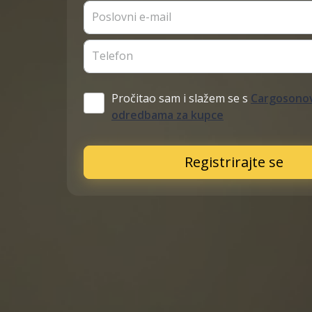
Poslovni e-mail
Telefon
Pročitao sam i slažem se s
Cargosonov
odredbama za kupce
Registrirajte se