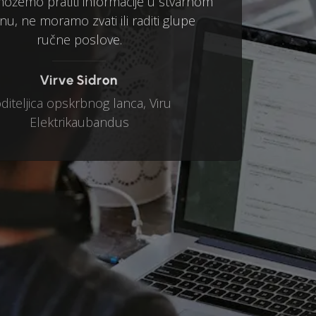
 možemo pratiti informacije u stvarnom
u, ne moramo zvati ili raditi glupe
ručne poslove.
Virve Sidron
diteljica opskrbnog lanca, Viru
Elektrikaubandus