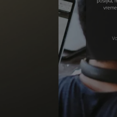
pošiljka,
vremen
Vo