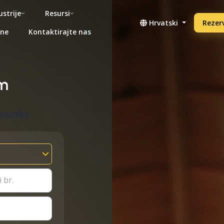
ustrije
Resursi
Hrvatski
Rezerv
ene
Kontaktirajte nas
m
evoznika
 br.