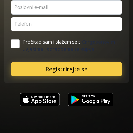
Poslovni e-mail
Telefon
Pročitao sam i slažem se s
Cargosonovim
uvjetima i odredbama za kupce
Registrirajte se