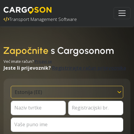
Transport Management Software
Započnite
s Cargosonom
Već imate račun?
Prijavi se
Jeste li prijevoznik?
Registrirajte račun prijevoznika
Naziv tvrtke
Registracijski br.
Vaše puno ime