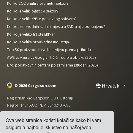
Koliko CO2 emitira prometni sektor?
Koliko je velik logistički sektor?
Koliko je velik tržište poslovnog softvera?
Koliko proizvodnih radnih mjesta u SAD-u nije popunjeno?
Koliko je veliko tržište ERP-a?
Koliko je velika proizvodna industrija?
Top 50 proizvodnih tvrtki u svijetu prema prihodu
AWS vs Azure vs Google: Tržišni udio u oblaku (2025)
Broj podatkovnih centara po zemljama (studeni 2025)
Hrvatski
© 2026 Cargoson.com
Registriran kao Cargoson OÜ u Estoniji.
Reg br: 14545832. PDV: EE102137680.
Sjedište: Pärnu mnt. 141, 11314 Tallinn, Estonija
Ova web stranica koristi kolačiće kako bi vam
·
+372 5555 0028
hello@cargoson.com
osigurala najbolje iskustvo na našoj web