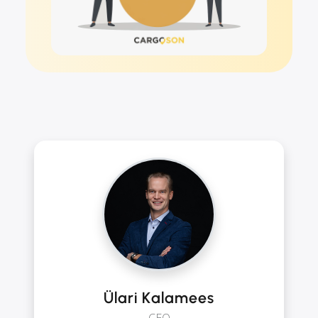
Ülari Kalamees
CEO