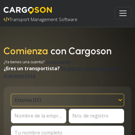
Transport Management Software
Comienza
con Cargoson
¿Ya tienes una cuenta?
Iniciar sesión
¿Eres un transportista?
Registrar una cuenta de
transportista
Nombre de la empresa
Nro. de registro
Tu nombre completo