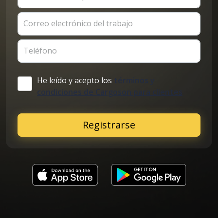
Correo electrónico del trabajo
Teléfono
He leído y acepto los
términos y
condiciones de Cargoson para clientes
Registrarse