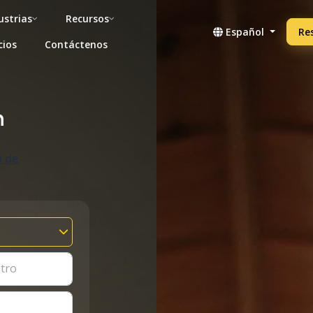
ustrias
Recursos
Español
Re
cios
Contáctenos
n
a de
stro