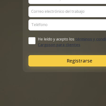
Correo electrónico del trabajo
Teléfono
He leído y acepto los
términos y cond
Cargoson para clientes
Registrarse