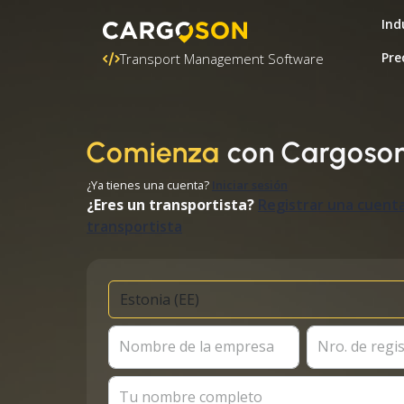
Ind
Pre
Transport Management Software
Comienza
con Cargoso
¿Ya tienes una cuenta?
Iniciar sesión
¿Eres un transportista?
Registrar una cuent
transportista
Nombre de la empresa
Nro. de regi
Tu nombre completo