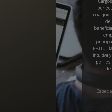
Cargos
perfec
cualquie
de
benefici
empr
princip
EE.UU., 
intuitiva
por los
de
Especia