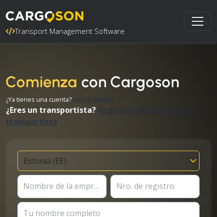
Transport Management Software
Comienza
con Cargoson
¿Ya tienes una cuenta?
Iniciar sesión
¿Eres un transportista?
Registrar una cuenta de
transportista
Nombre de la empresa
Nro. de registro
Tu nombre completo