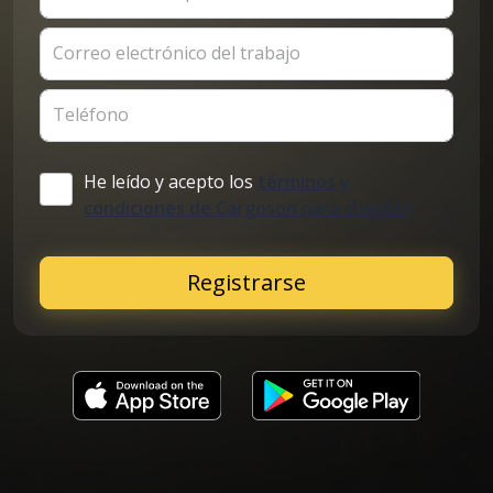
Correo electrónico del trabajo
Teléfono
He leído y acepto los
términos y
condiciones de Cargoson para clientes
Registrarse