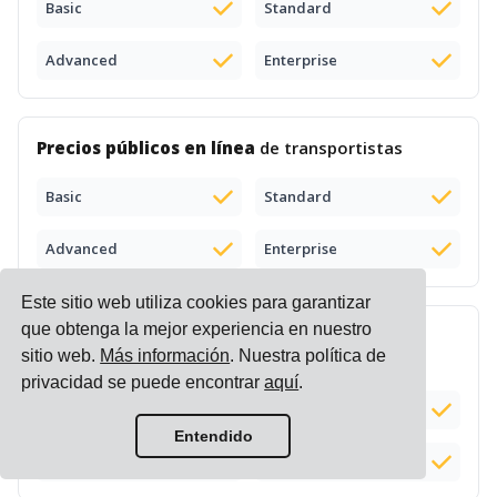
Basic
Standard
Advanced
Enterprise
Precios públicos en línea
de transportistas
Basic
Standard
Advanced
Enterprise
Este sitio web utiliza cookies para garantizar
que obtenga la mejor experiencia en nuestro
Motor de precios
de transporte (carga y
sitio web.
Más información
. Nuestra política de
comparación de listas de precios)
privacidad se puede encontrar
aquí
.
Basic
Standard
Complemento (+$100)
Entendido
Advanced
Enterprise