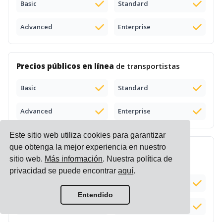
Basic
Standard
Advanced
Enterprise
Precios públicos en línea
de transportistas
Basic
Standard
Advanced
Enterprise
Este sitio web utiliza cookies para garantizar
que obtenga la mejor experiencia en nuestro
Motor de precios
de transporte (carga y
sitio web.
Más información
. Nuestra política de
comparación de listas de precios)
privacidad se puede encontrar
aquí
.
Basic
Standard
Complemento (+$100)
Entendido
Advanced
Enterprise