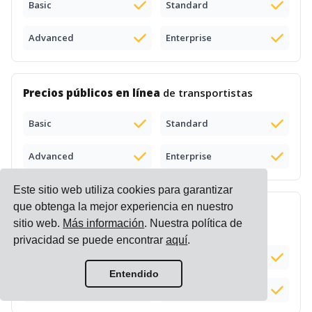
Basic
Standard
Advanced
Enterprise
Precios públicos en línea
de transportistas
Basic
Standard
Advanced
Enterprise
Este sitio web utiliza cookies para garantizar
que obtenga la mejor experiencia en nuestro
Motor de precios
de transporte (carga y
sitio web.
Más información
. Nuestra política de
comparación de listas de precios)
privacidad se puede encontrar
aquí
.
Basic
Standard
Complemento (+$100)
Entendido
Advanced
Enterprise