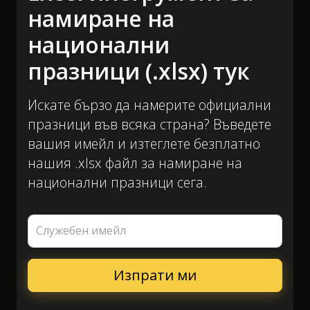
намиране на
национални
празници (.xlsx) тук
Искате бързо да намерите официални
празници във всяка страна? Въведете
вашия имейл и изтеглете безплатно
нашия .xlsx файл за намиране на
национални празници сега.
Служебен имейл