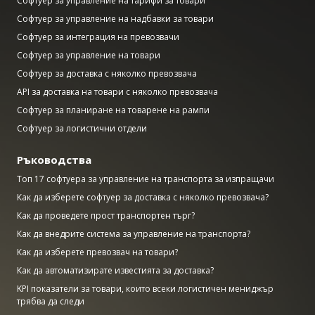
Софтуер за управление на тарифи за товари
Софтуер за управление на надбавки за товари
Софтуер за интеграция на превозвачи
Софтуер за управление на товари
Софтуер за доставка с няколко превозвача
API за доставка на товари с няколко превозвача
Софтуер за планиране на товарене на рампи
Софтуер за логистични отдели
Ръководства
Топ 17 софтуера за управление на транспорта за изпращачи
Как да изберете софтуер за доставка с няколко превозвача?
Как да проведете прост транспортен търг?
Как да внедрите система за управление на транспорта?
Как да изберете превозвач на товари?
Как да автоматизирате известията за доставка?
KPI показатели за товари, които всеки логистичен мениджър
трябва да следи