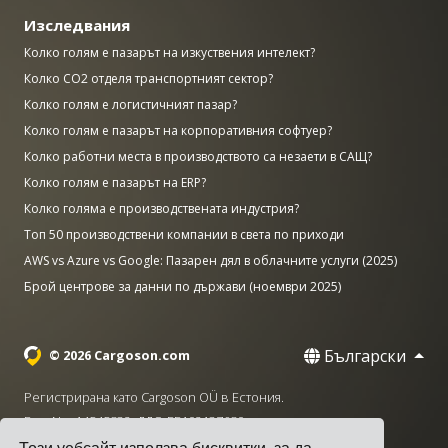
Изследвания
Колко голям е пазарът на изкуствения интелект?
Колко CO2 отделя транспортният сектор?
Колко голям е логистичният пазар?
Колко голям е пазарът на корпоративния софтуер?
Колко работни места в производството са незаети в САЩ?
Колко голям е пазарът на ERP?
Колко голяма е производствената индустрия?
Топ 50 производствени компании в света по приходи
AWS vs Azure vs Google: Пазарен дял в облачните услуги (2025)
Брой центрове за данни по държави (ноември 2025)
Български
© 2026 Cargoson.com
Регистрирана като Cargoson OÜ в Естония.
Рег. No: 14545832. ДДС: EE102137680.