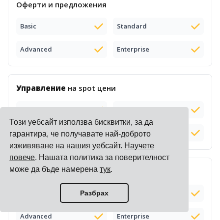
Оферти и предложения
Basic
Standard
Advanced
Enterprise
Управление
на spot цени
Basic
Standard
Този уебсайт използва бисквитки, за да
Advanced
Enterprise
гарантира, че получавате най-доброто
изживяване на нашия уебсайт.
Научете
повече
. Нашата политика за поверителност
може да бъде намерена
тук
.
Публични
онлайн цени
от превозвачи
Basic
Standard
Разбрах
Advanced
Enterprise