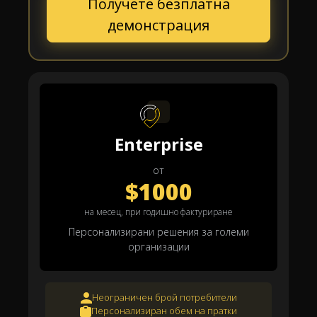
Получете безплатна
демонстрация
Enterprise
от
$1000
на месец, при годишно фактуриране
Персонализирани решения за големи
организации
Неограничен брой потребители
Персонализиран обем на пратки