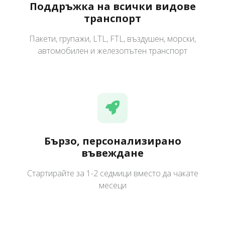
Поддръжка на всички видове
транспорт
Пакети, групажи, LTL, FTL, въздушен, морски,
автомобилен и железопътен транспорт
Бързо, персонализирано
въвеждане
Стартирайте за 1-2 седмици вместо да чакате
месеци