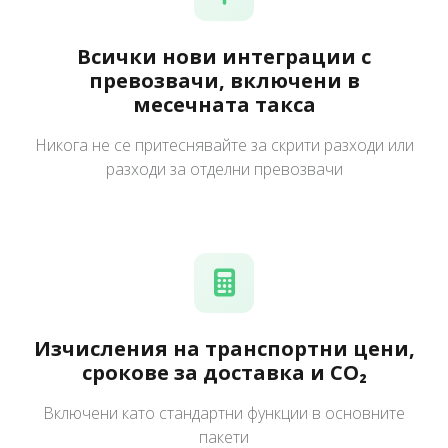
Всички нови интеграции с
превозвачи, включени в
месечната такса
Никога не се притеснявайте за скрити разходи или
разходи за отделни превозвачи
Изчисления на транспортни цени,
срокове за доставка и CO₂
Включени като стандартни функции в основните
пакети