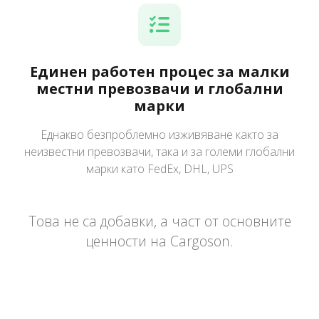
Единен работен процес за малки
местни превозвачи и глобални
марки
Еднакво безпроблемно изживяване както за
неизвестни превозвачи, така и за големи глобални
марки като FedEx, DHL, UPS
Това не са добавки, а част от основните
ценности на Cargoson.