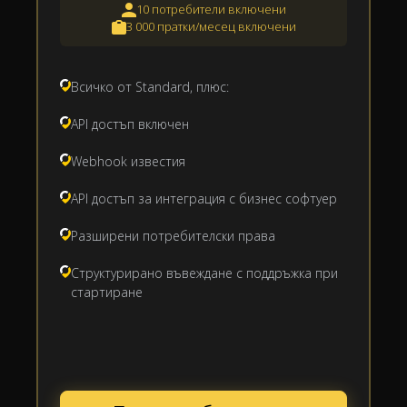
10 потребители включени
3 000 пратки/месец включени
Всичко от Standard, плюс:
API достъп включен
Webhook известия
API достъп за интеграция с бизнес софтуер
Разширени потребителски права
Структурирано въвеждане с поддръжка при
стартиране