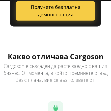
Получете безплатна
демонстрация
Какво отличава Cargoson
Cargoson е създаден да расте заедно с вашия
бизнес. От момента, в който преминете отвъд
Basic плана, вие се възползвате от: