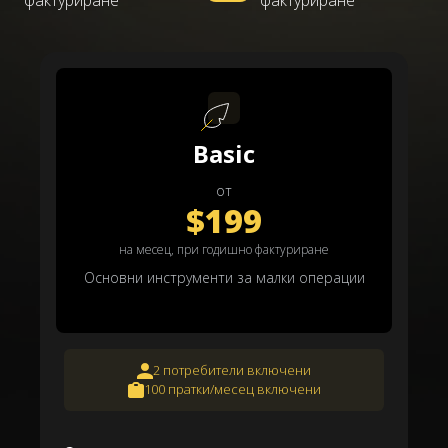
фактуриране
фактуриране
Basic
от
$199
на месец, при годишно фактуриране
Основни инструменти за малки операции
2 потребители включени
100 пратки/месец включени