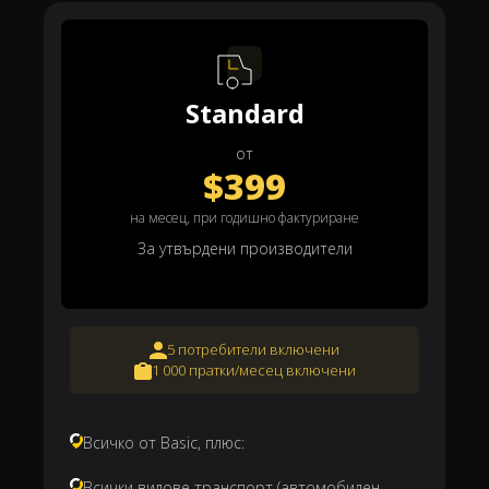
Standard
от
$399
на месец, при годишно фактуриране
За утвърдени производители
5 потребители включени
1 000 пратки/месец включени
Всичко от Basic, плюс:
Всички видове транспорт (автомобилен,