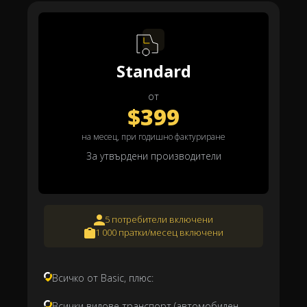
Standard
от
$399
на месец, при годишно фактуриране
За утвърдени производители
5 потребители включени
1 000 пратки/месец включени
Всичко от Basic, плюс:
Всички видове транспорт (автомобилен,