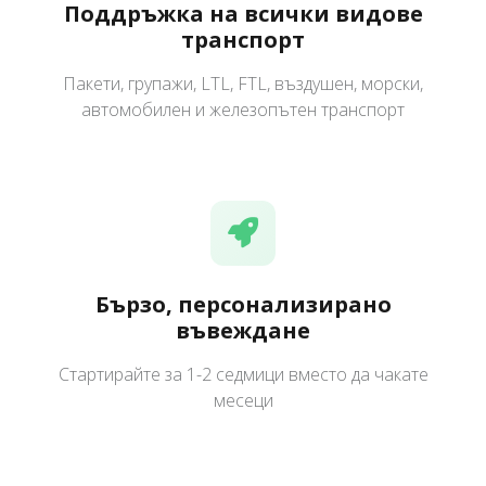
Поддръжка на всички видове
транспорт
Пакети, групажи, LTL, FTL, въздушен, морски,
автомобилен и железопътен транспорт
Бързо, персонализирано
въвеждане
Стартирайте за 1-2 седмици вместо да чакате
месеци