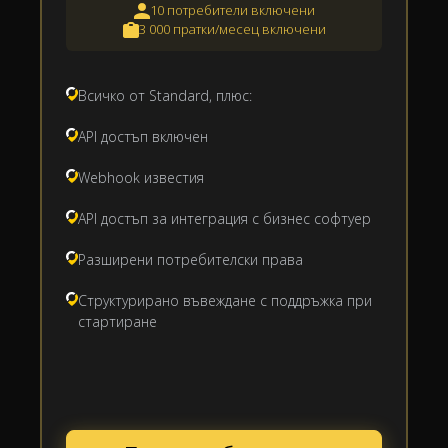
10 потребители включени
3 000 пратки/месец включени
Всичко от Standard, плюс:
API достъп включен
Webhook известия
API достъп за интеграция с бизнес софтуер
Разширени потребителски права
Структурирано въвеждане с поддръжка при
стартиране