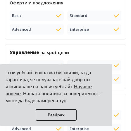
Оферти и предложения
Basic
Standard
Advanced
Enterprise
Управление
на spot цени
Basic
Standard
Този уебсайт използва бисквитки, за да
Advanced
Enterprise
гарантира, че получавате най-доброто
изживяване на нашия уебсайт.
Научете
повече
. Нашата политика за поверителност
може да бъде намерена
тук
.
Публични
онлайн цени
от превозвачи
Basic
Standard
Разбрах
Advanced
Enterprise