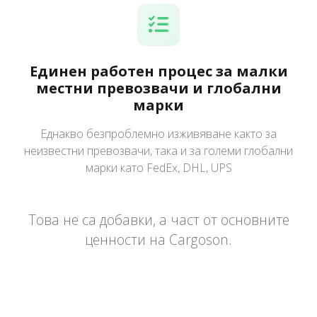
Единен работен процес за малки
местни превозвачи и глобални
марки
Еднакво безпроблемно изживяване както за
неизвестни превозвачи, така и за големи глобални
марки като FedEx, DHL, UPS
Това не са добавки, а част от основните
ценности на Cargoson.