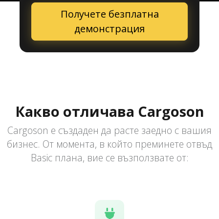
Получете безплатна
демонстрация
Какво отличава Cargoson
Cargoson е създаден да расте заедно с вашия
бизнес. От момента, в който преминете отвъд
Basic плана, вие се възползвате от: