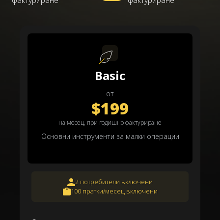
фактуриране
фактуриране
Basic
от
$199
на месец, при годишно фактуриране
Основни инструменти за малки операции
2 потребители включени
100 пратки/месец включени