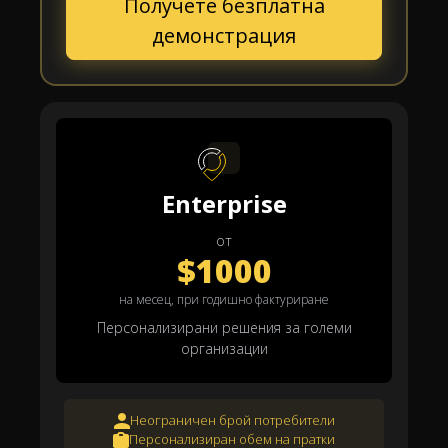
Получете безплатна
демонстрация
Enterprise
от
$1000
на месец, при годишно фактуриране
Персонализирани решения за големи
организации
Неограничен брой потребители
Персонализиран обем на пратки