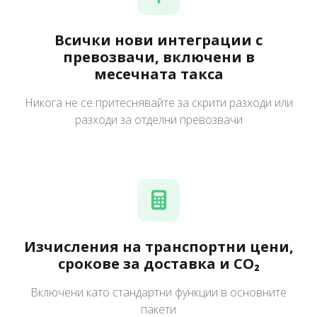
Всички нови интеграции с
превозвачи, включени в
месечната такса
Никога не се притеснявайте за скрити разходи или
разходи за отделни превозвачи
Изчисления на транспортни цени,
срокове за доставка и CO₂
Включени като стандартни функции в основните
пакети