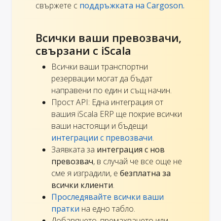
свържете с
поддръжката на Cargoson.
Всички ваши превозвачи,
свързани с iScala
Всички ваши транспортни
резервации могат да бъдат
направени по един и същ начин.
Прост API: Една интеграция от
вашия iScala ERP ще покрие всички
ваши настоящи и бъдещи
интеграции с превозвачи
.
Заявката за
интеграция с нов
превозвач
, в случай че все още не
сме я изградили, е
безплатна за
всички клиенти
.
Проследявайте всички ваши
пратки
на едно табло.
Добавянето, премахването или