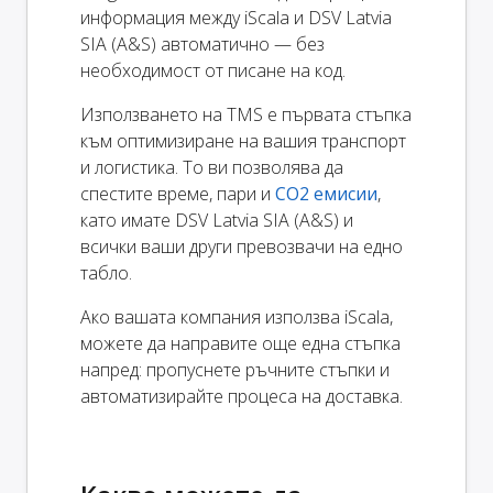
информация между iScala и DSV Latvia
SIA (A&S) автоматично — без
необходимост от писане на код.
Използването на TMS е първата стъпка
към оптимизиране на вашия транспорт
и логистика. То ви позволява да
спестите време, пари и
CO2 емисии
,
като имате DSV Latvia SIA (A&S) и
всички ваши други превозвачи на едно
табло.
Ако вашата компания използва iScala,
можете да направите още една стъпка
напред: пропуснете ръчните стъпки и
автоматизирайте процеса на доставка.