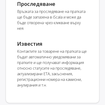
Проследяване
Връзката за проследяване на пратката
ще бъде запазена в iScala и може да
бъде отворена чрез кликване върху
нея.
Известия
Контактите за товарене на пратката ще
бъдат автоматично уведомявани за
пратките и ще получават информация
относно статусите на проследяване,
актуализирани ETA, закъснения,
регистрационни номера на камиони,
анулирания и т.н.