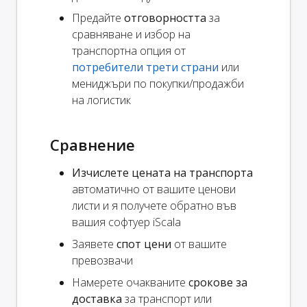
Предайте
отговорността
за
сравняване и избор на
транспортна опция от
потребители трети страни
или
мениджъри по покупки/продажби
на логистик
Сравнение
Изчислете цената на транспорта
автоматично от вашите ценови
листи и я получете обратно във
вашия софтуер iScala
Заявете
спот цени
от вашите
превозвачи
Намерете очакваните
срокове за
доставка
за транспорт или