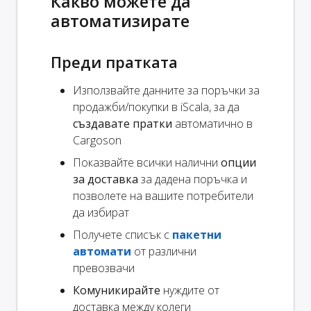
Какво можете да
автоматизирате
Преди пратката
Използвайте данните за поръчки за
продажби/покупки в iScala, за да
създавате пратки
автоматично в
Cargoson
Показвайте всички налични
опции
за доставка
за дадена поръчка и
позволете на вашите потребители
да избират
Получете списък с
пакетни
автомати
от различни
превозвачи
Комуникирайте
нуждите от
доставка между колеги