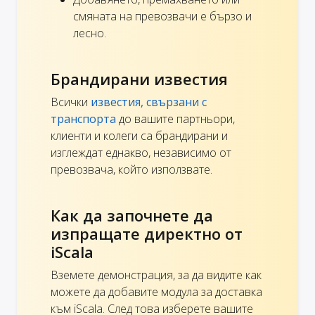
смяната на превозвачи е бързо и
лесно.
Брандирани известия
Всички
известия, свързани с
транспорта
до вашите партньори,
клиенти и колеги са брандирани и
изглеждат еднакво, независимо от
превозвача, който използвате.
Как да започнете да
изпращате директно от
iScala
Вземете демонстрация, за да видите как
можете да добавите модула за доставка
към iScala. След това изберете вашите