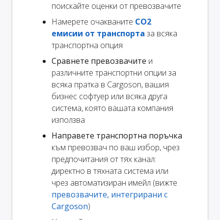
поискайте оценки от превозвачите
Намерете очакваните
CO2
емисии от транспорта
за всяка
транспортна опция
Сравнете превозвачите
и
различните транспортни опции за
всяка пратка в Cargoson, вашия
бизнес софтуер или всяка друга
система, която вашата компания
използва
Направете транспортна поръчка
към превозвач по ваш избор, чрез
предпочитания от тях канал:
директно в тяхната система или
чрез автоматизиран имейл (вижте
превозвачите, интегрирани с
Cargoson
)