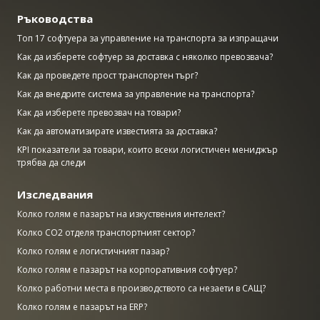
Ръководства
Топ 17 софтуера за управление на транспорта за изпращачи
Как да изберете софтуер за доставка с няколко превозвача?
Как да проведете прост транспортен търг?
Как да внедрите система за управление на транспорта?
Как да изберете превозвач на товари?
Как да автоматизирате известията за доставка?
KPI показатели за товари, които всеки логистичен мениджър
трябва да следи
Изследвания
Колко голям е пазарът на изкуствения интелект?
Колко CO2 отделя транспортният сектор?
Колко голям е логистичният пазар?
Колко голям е пазарът на корпоративния софтуер?
Колко работни места в производството са незаети в САЩ?
Колко голям е пазарът на ERP?