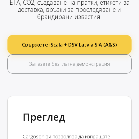
ETA, CO2; създаване на пратки, етикети за
доставка, връзки за проследяване и
брандирани известия.
Свържете iScala + DSV Latvia SIA (A&S)
Запазете безплатна демонстрация
Преглед
Cargoson ви позволява да изпращате