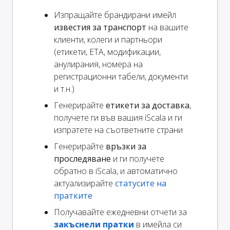
Изпращайте брандирани имейл
известия за транспорт
на вашите
клиенти, колеги и партньори
(етикети, ETA, модификации,
анулирания, номера на
регистрационни табели, документи
и т.н.)
Генерирайте
етикети за доставка
,
получете ги във вашия iScala и ги
изпратете на съответните страни
Генерирайте
връзки за
проследяване
и ги получете
обратно в iScala, и автоматично
актуализирайте
статусите на
пратките
Получавайте ежедневни отчети за
закъснели пратки
в имейла си