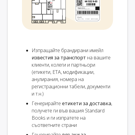
Изпращайте брандирани имейл
известия за транспорт
на вашите
клиенти, колеги и партньори
(етикети, ETA, модификации,
анулирания, номера на
регистрационни табели, документи
и т.н.)
Генерирайте
етикети за доставка
,
получете ги във вашия Standard
Books и ги изпратете на
съответните страни
Генерирайте
връзки за