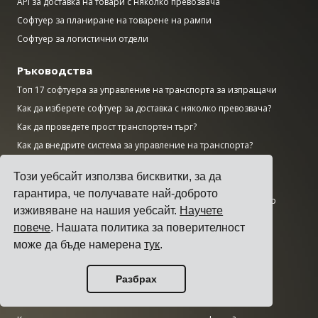
API за доставка на товари с няколко превозвача
Софтуер за планиране на товарене на рампи
Софтуер за логистични отдели
Ръководства
Топ 17 софтуера за управление на транспорта за изпращачи
Как да изберете софтуер за доставка с няколко превозвача?
Как да проведете прост транспортен търг?
Как да внедрите система за управление на транспорта?
Как да изберете превозвач на товари?
Този уебсайт използва бисквитки, за да
Как да автоматизирате известията за доставка?
гарантира, че получавате най-доброто
KPI показатели за товари, които всеки логистичен мениджър
изживяване на нашия уебсайт.
Научете
трябва да следи
повече
. Нашата политика за поверителност
Изследвания
може да бъде намерена
тук
.
Колко голям е пазарът на изкуствения интелект?
Разбрах
Колко CO2 отделя транспортният сектор?
Колко голям е логистичният пазар?