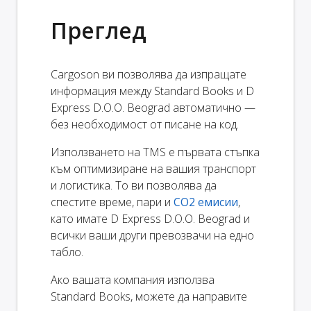
Преглед
Cargoson ви позволява да изпращате
информация между Standard Books и D
Express D.O.O. Beograd автоматично —
без необходимост от писане на код.
Използването на TMS е първата стъпка
към оптимизиране на вашия транспорт
и логистика. То ви позволява да
спестите време, пари и
CO2 емисии
,
като имате D Express D.O.O. Beograd и
всички ваши други превозвачи на едно
табло.
Ако вашата компания използва
Standard Books, можете да направите