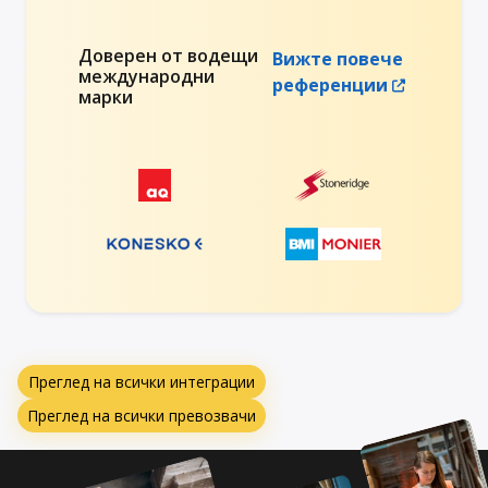
Доверен от водещи
Вижте повече
международни
референции
марки
Преглед на всички интеграции
Преглед на всички превозвачи