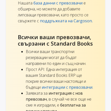
Нашата
база данни с превозвачи
е
обширна, но можете да добавите
липсващи превозвачи, като просто се
свържете с
поддръжката на Cargoson.
Всички ваши превозвачи,
свързани с Standard Books
Всички ваши транспортни
резервации могат да бъдат
направени по един и същ начин.
Прост API: Една интеграция от
вашия Standard Books ERP ще
покрие всички ваши настоящи и
бъдещи
интеграции с превозвачи
.
Заявката за
интеграция с нов
превозвач
, в случай че все още не
сме я изградили, е
безплатна за