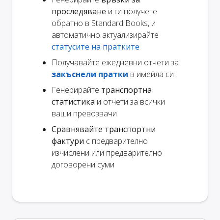
проследяване
и ги получете
обратно в Standard Books, и
автоматично актуализирайте
статусите на пратките
Получавайте ежедневни отчети за
закъснели пратки
в имейла си
Генерирайте
транспортна
статистика
и отчети за всички
ваши превозвачи
Сравнявайте транспортни
фактури
с предварително
изчислени или предварително
договорени суми