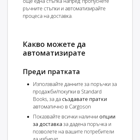
още една стъпка напред: пропуснете
ръчните стъпки и автоматизирайте
процеса на доставка.
Какво можете да
автоматизирате
Преди пратката
Използвайте данните за поръчки за
продажби/покупки в Standard
Books, за да
създавате пратки
автоматично в Cargoson
Показвайте всички налични
опции
за доставка
за дадена поръчка и
позволете на вашите потребители
да избират