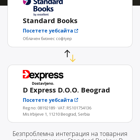
Standard Books
Посетете уебсайта
Облачен бизнес софтуер
D Express D.O.O. Beograd
Посетете уебсайта
Reg no: 08192189
· VAT: RS101754136
Mis Irbijeve 1, 11210 Beograd, Serbia
Безпроблемна интеграция на товарния