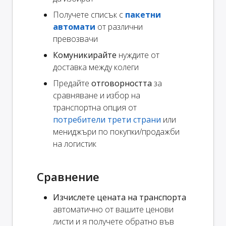
Получете списък с
пакетни
автомати
от различни
превозвачи
Комуникирайте
нуждите от
доставка между колеги
Предайте
отговорността
за
сравняване и избор на
транспортна опция от
потребители трети страни
или
мениджъри по покупки/продажби
на логистик
Сравнение
Изчислете цената на транспорта
автоматично от вашите ценови
листи и я получете обратно във