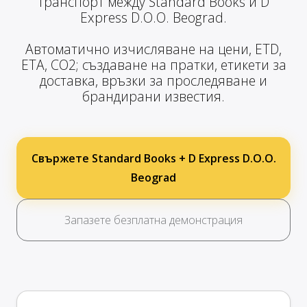
транспорт между Standard Books и D
Express D.O.O. Beograd.
Автоматично изчисляване на цени, ETD,
ETA, CO2; създаване на пратки, етикети за
доставка, връзки за проследяване и
брандирани известия.
Свържете Standard Books + D Express D.O.O.
Beograd
Запазете безплатна демонстрация