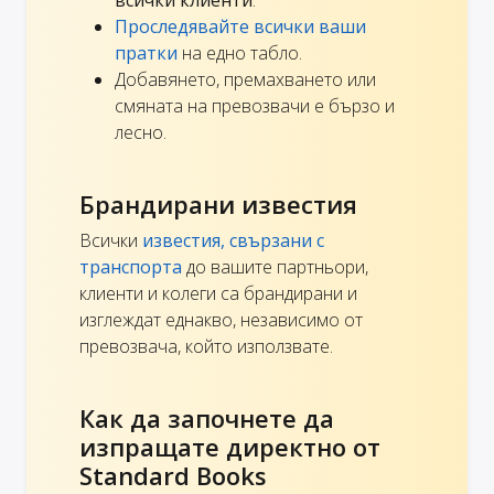
всички клиенти
.
Проследявайте всички ваши
пратки
на едно табло.
Добавянето, премахването или
смяната на превозвачи е бързо и
лесно.
Брандирани известия
Всички
известия, свързани с
транспорта
до вашите партньори,
клиенти и колеги са брандирани и
изглеждат еднакво, независимо от
превозвача, който използвате.
Как да започнете да
изпращате директно от
Standard Books