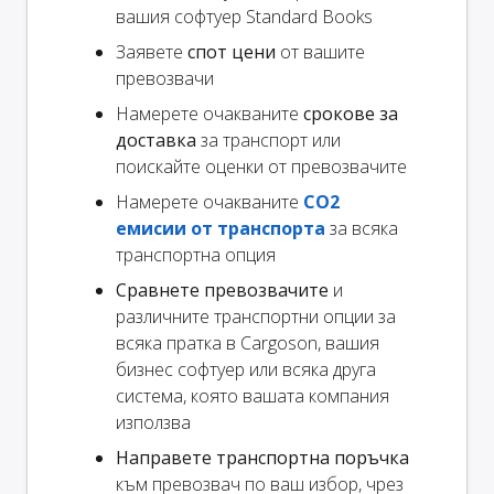
вашия софтуер Standard Books
Заявете
спот цени
от вашите
превозвачи
Намерете очакваните
срокове за
доставка
за транспорт или
поискайте оценки от превозвачите
Намерете очакваните
CO2
емисии от транспорта
за всяка
транспортна опция
Сравнете превозвачите
и
различните транспортни опции за
всяка пратка в Cargoson, вашия
бизнес софтуер или всяка друга
система, която вашата компания
използва
Направете транспортна поръчка
към превозвач по ваш избор, чрез