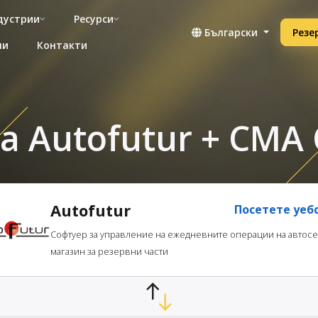
дустрии
Ресурси
Български
Резе
ни
Контакти
 Autofutur + CMA 
Autofutur
Посетете уеб
Софтуер за управление на ежедневните операции на автос
магазин за резервни части