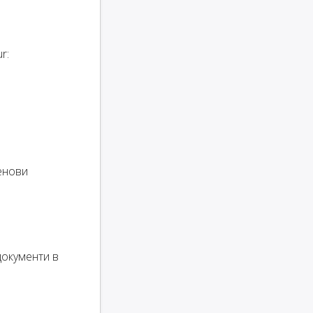
r:
ценови
документи в