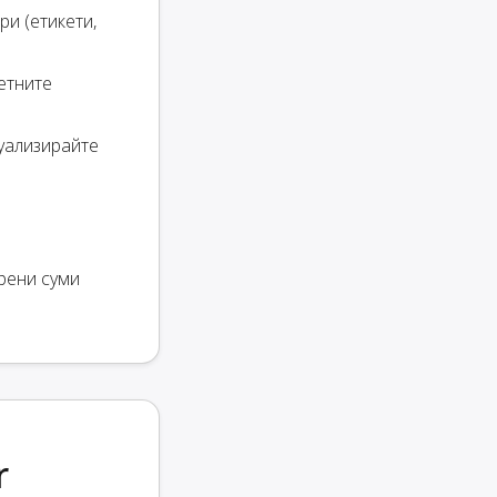
ри (етикети,
ветните
туализирайте
рени суми
r