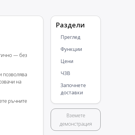
Раздели
Преглед
Функции
тично — без
Цени
ЧЗВ
ви позволява
озвачи на
Започнете
доставки
нете ръчните
Вземете
демонстрация