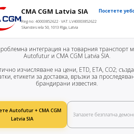
CMA CGM Latvia SIA
Посетете уеб
Reg no: 40003852622
· VAT: LV40003852622
Skanstes iela 50, 1013 Rīga, Latvia
проблемна интеграция на товарния транспорт м
Autofutur и CMA CGM Latvia SIA.
ично изчисляване на цени, ETD, ETA, CO2; създ
тки, етикети за доставка, връзки за проследява
брандирани известия.
те Autofutur + CMA CGM
Запазете безплатна демон
Latvia SIA