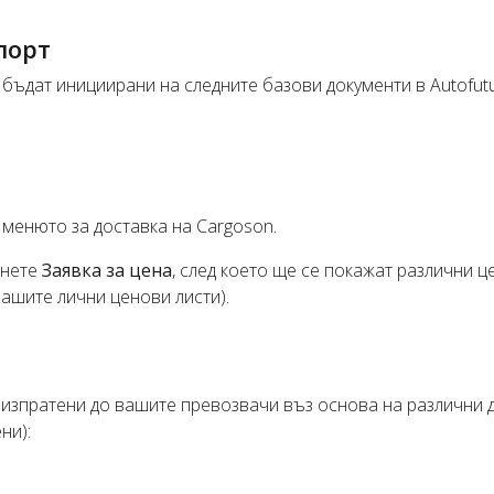
порт
 бъдат инициирани на следните базови документи в Autofutu
 менюто за доставка на Cargoson.
снете
Заявка за цена
, след което ще се покажат различни 
ашите лични ценови листи).
 изпратени до вашите превозвачи въз основа на различни 
ни):