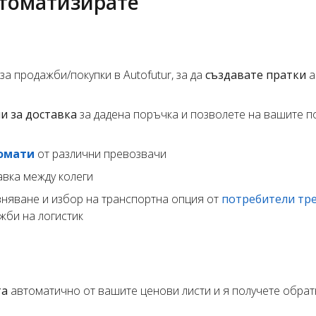
втоматизирате
а продажби/покупки в Autofutur, за да
създавате пратки
а
и за доставка
за дадена поръчка и позволете на вашите п
омати
от различни превозвачи
авка между колеги
вняване и избор на транспортна опция от
потребители тре
жби на логистик
та
автоматично от вашите ценови листи и я получете обра