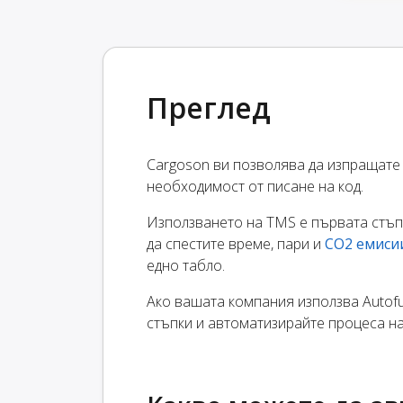
Преглед
Cargoson ви позволява да изпращате
необходимост от писане на код.
Използването на TMS е първата стъп
да спестите време, пари и
CO2 емиси
едно табло.
Ако вашата компания използва Autofu
стъпки и автоматизирайте процеса на