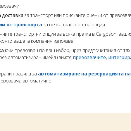
евозвачи
а доставка
за транспорт или поискайте оценки от превозва
ии от транспорта
за всяка транспортна опция
чните транспортни опции за всяка пратка в Cargoson, ваши
, която вашата компания използва
ка
към превозвач по ваш избор, чрез предпочитания от тях 
чрез автоматизиран имейл (вижте
превозвачите, интегрир
ирани правила за
автоматизиране на резервацията на
превозвача автоматично