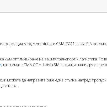
 информация между Autofutur и CMA CGM Latvia SIA автома
ка към оптимизиране на вашия транспорт и логистика. То 
и
, като имате CMA CGM Latvia SIA и всички ваши други прев
tur, можете да направите още една стъпка напред: пропус
 доставка.