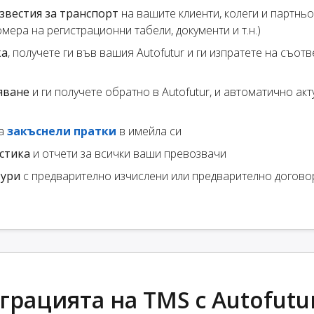
звестия за транспорт
на вашите клиенти, колеги и партньо
мера на регистрационни табели, документи и т.н.)
ка
, получете ги във вашия Autofutur и ги изпратете на съот
яване
и ги получете обратно в Autofutur, и автоматично ак
за
закъснели пратки
в имейла си
стика
и отчети за всички ваши превозвачи
тури
с предварително изчислени или предварително догово
рацията на TMS с Autofutu