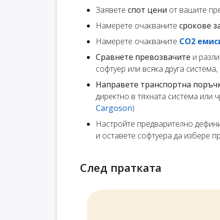
Заявете
спот цени
от вашите пр
Намерете очакваните
срокове з
Намерете очакваните
CO2 емис
Сравнете превозвачите
и разли
софтуер или всяка друга система
Направете транспортна поръч
директно в тяхната система или 
Cargoson
)
Настройте предварително дефин
и оставете софтуера да избере 
След пратката