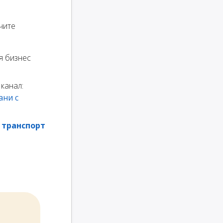
чите
я бизнес
канал:
ани с
 транспорт