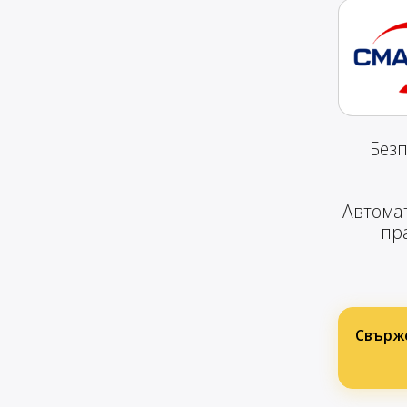
Без
Автомат
пра
Свърже