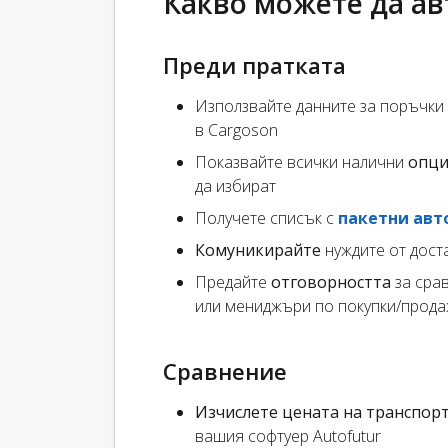
Какво можете да а
Преди пратката
Използвайте данните за поръчки з
в Cargoson
Показвайте всички налични
опци
да избират
Получете списък с
пакетни авт
Комуникирайте
нуждите от дост
Предайте
отговорността
за сра
или мениджъри по покупки/прода
Сравнение
Изчислете цената на транспор
вашия софтуер Autofutur