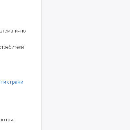
втоматично
отребители
ти страни
тно във