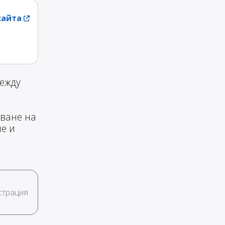
сайта
ежду
аване на
не и
страция