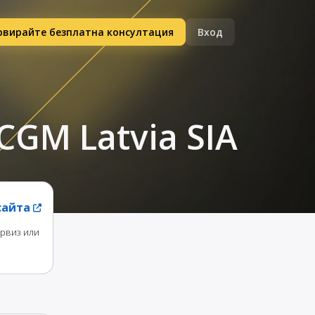
рвирайте безплатна консултация
Вход
CGM Latvia SIA
сайта
ервиз или