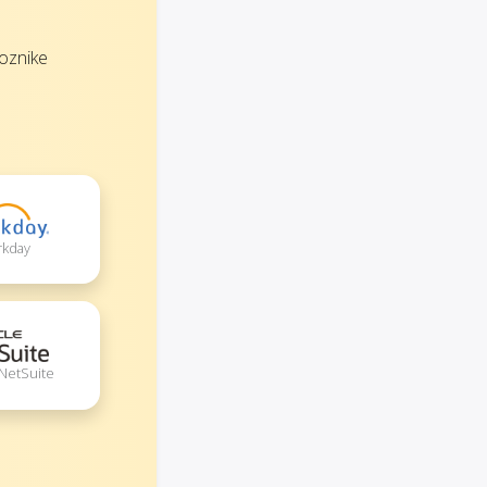
oznike
rkday
 NetSuite