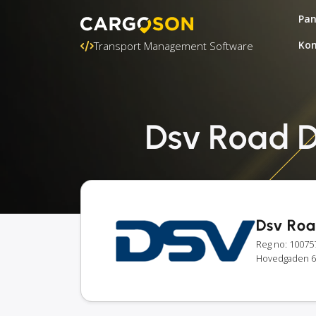
Pa
Kon
Transport Management Software
Dsv Road DK
Dsv Roa
Reg no: 10075
Hovedgaden 6