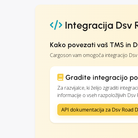
Integracija Dsv
Kako povezati vaš TMS in 
Cargoson vam omogoča integracijo Dsv R
Gradite integracijo p
Za razvijalce, ki želijo zgraditi int
informacije o vseh razpoložljivih Dsv
API dokumentacija za Dsv Road 