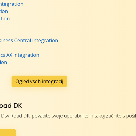
ntegration
tion
ation
iness Central integration
cs AX integration
ion
Ogled vseh integracij
 Road DK
Dsv Road DK, povabite svoje uporabnike in takoj začnite s pošil