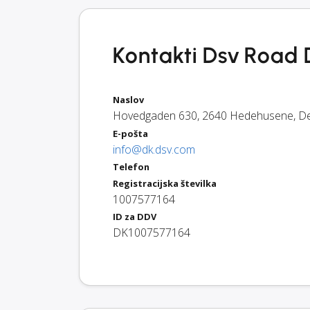
Kontakti Dsv Road 
Naslov
Hovedgaden 630
,
2640
Hedehusene
,
D
E-pošta
info@dk.dsv.com
Telefon
Registracijska številka
1007577164
ID za DDV
DK1007577164