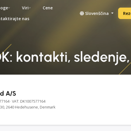
noge
Viri
Cene
Slovenščina
Rez
taktirajte nas
: kontakti, sledenje,
d A/S
77164
· VAT: DK1007577164
30, 2640 Hedehusene, Denmark