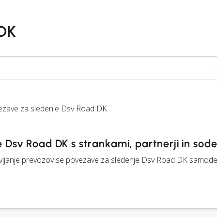
 DK
zave za sledenje Dsv Road DK.
 Dsv Road DK s strankami, partnerji in sode
janje prevozov se povezave za sledenje Dsv Road DK samodejn