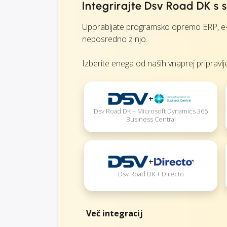
Integrirajte Dsv Road DK 
Uporabljate programsko opremo ERP, e-t
neposredno z njo.
Izberite enega od naših vnaprej pripravlje
+
Dsv Road DK + Microsoft Dynamics 365
Business Central
+
Dsv Road DK + Directo
Več integracij