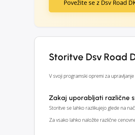
Povežite se z Dsv Road D
Storitve Dsv Road 
V svoji programski opremi za upravljanj
Zakaj uporabljati različne s
Storitve se lahko razlikujejo glede na na
Za vsako lahko naložite različne cenovne