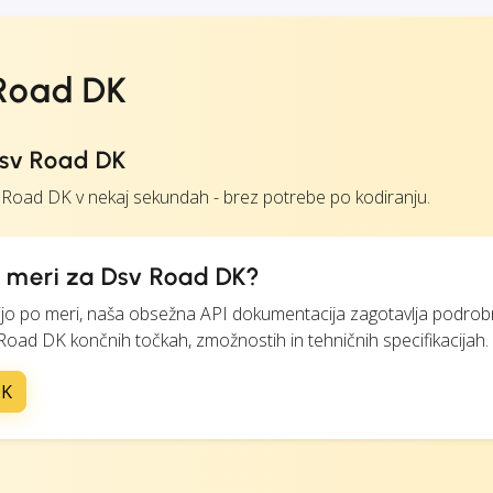
 Road DK
Dsv Road DK
oad DK v nekaj sekundah - brez potrebe po kodiranju.
o meri za Dsv Road DK?
egracijo po meri, naša obsežna API dokumentacija zagotavlja podro
 Road DK končnih točkah, zmožnostih in tehničnih specifikacijah.
DK