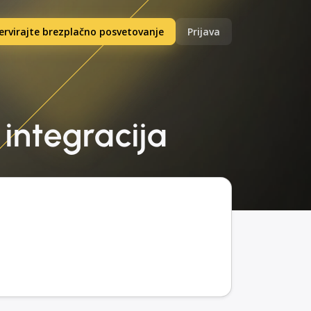
ervirajte brezplačno posvetovanje
Prijava
 integracija