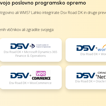
s svojo poslovno programsko opremo
rgovino ali WMS? Lahko integrirate Dsv Road DK in druge prev
nih vtičnikov ali zgradite svojega:
+
+
Dsv Road DK + Microsoft Dynamics 365
Dsv Road DK + Wo
Finance & Operations
+
+
Dsv Road DK + Oracle
Dsv Road DK + WooCommerce