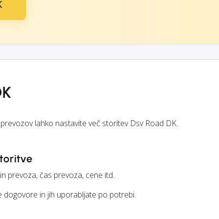
K
DK
e prevozov lahko nastavite več storitev Dsv Road DK.
toritve
čin prevoza, čas prevoza, cene itd.
 dogovore in jih uporabljate po potrebi.