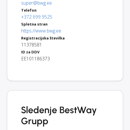
super@bwg.ee
Telefon
+372 699 9525
Spletna stran
https://www.bwg.ee
Registracijska številka
11378581
ID za DDV
EE101186373
Sledenje BestWay
Grupp