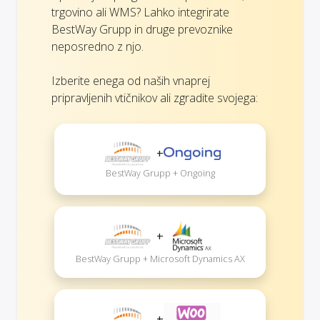
trgovino ali WMS? Lahko integrirate
BestWay Grupp in druge prevoznike
neposredno z njo.
Izberite enega od naših vnaprej
pripravljenih vtičnikov ali zgradite svojega:
+
BestWay Grupp + Ongoing
+
BestWay Grupp + Microsoft Dynamics AX
+