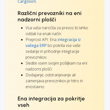
Cargoson.
Različni prevozniki na eni
nadzorni plošči
Vsa vaša naročila za prevoz bi lahko
oddali na enak način.
Preprost API: Ena
integracija iz
vašega ERP
bo pokrila vse vaše
sedanje in prihodnje integracije
prevoznikov.
Sledite vsem svojim pošiljkam na eni
nadzorni plošči.
Dodajanje, odstranjevanje ali
zamenjava prevoznikov je hitro in
enostavno.
Ena integracija za pokritje
vseh