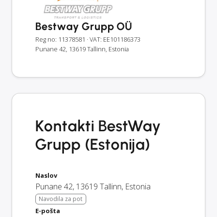
Bestway Grupp OÜ
Reg no: 11378581
· VAT: EE101186373
Punane 42, 13619 Tallinn, Estonia
Kontakti BestWay
Grupp (Estonija)
Naslov
Punane 42
,
13619
Tallinn
,
Estonia
Navodila za pot
E-pošta