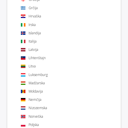
Grčija
Hrvaška
Irska
Islandija
Italija
Latvija
Lihtenštajn
Litva
Luksemburg
Madžarska
Moldavija
Nemčija
Nizozemska
Norveška
Poljska