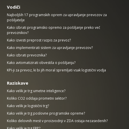
Vodiči
Najboljših 17 programskih oprem za upravljanje prevozov za
pošiljatelje
Kako izbrati programsko opremo za pošiljanje preko več
prevoznikov?
Kako izvesti preprost razpis za prevoz?
Kako implementirati sistem za upravljanje prevozov?
Kako izbrati prevoznika?
Kako avtomatizirati obvestila o pošiljanju?
KPI-ji za prevoz, ki bi jih moral spremljati vsak logistični vodja
Raziskave
Kako velik je trg umetne inteligence?
Koliko CO2 oddaja prometni sektor?
Kako velik je logistični trg?
Kako velik je trg poslovne programske opreme?
Koliko delovnih mest v proizvodnji v ZDA ostaja nezasedenih?
Kako velik je trg ERP?