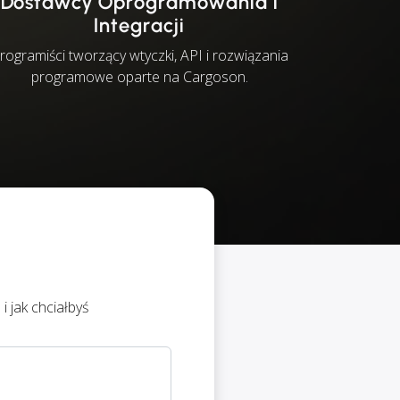
Dostawcy Oprogramowania i
Integracji
rogramiści tworzący wtyczki, API i rozwiązania
programowe oparte na Cargoson.
i jak chciałbyś