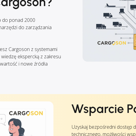
Cargoson?
p do ponad 2000
arzędzi do zarządzania
ujesz Cargoson z systemami
 wiedzę ekspercką z zakresu
ą wartość i nowe źródła
Wsparcie P
Uzyskaj bezpośredni dostęp 
technicznego, możliwości wsp