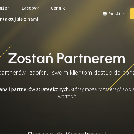
nże
Zasoby
Cennik
Polski
ntaktuj się z nami
Zostań Partnerem
i partnerów i zaoferuj swoim klientom dostęp do p
daną
i
partnerów strategicznych
, którzy mogą rozszerzyć swoj
wartość: