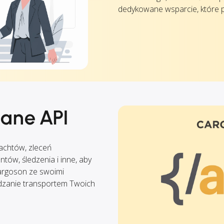
dedykowane wsparcie, które 
ane API
rachtów, zleceń
tów, śledzenia i inne, aby
rgoson ze swoimi
ądzanie transportem Twoich