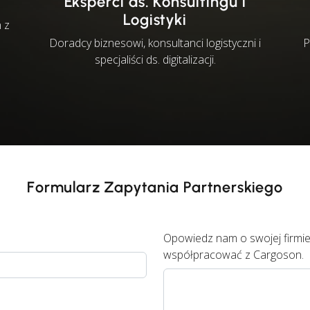
Eksperci ds. Konsultingu i
Logistyki
 z
Doradcy biznesowi, konsultanci logistyczni i
P
specjaliści ds. digitalizacji.
Formularz Zapytania Partnerskiego
Opowiedz nam o swojej firmie 
współpracować z Cargoson.