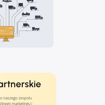
artnerskie
do naszego zespołu
ólnego marketingu i