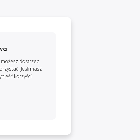
twa
ny możesz dostrzec
rzystać. Jeśli masz
nieść korzyści