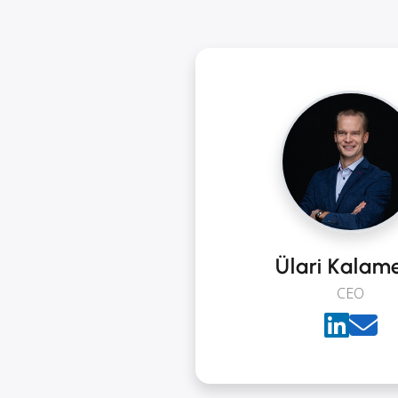
Ülari Kalam
CEO