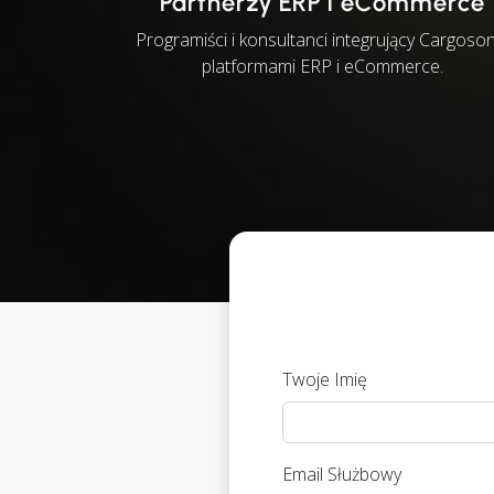
Partnerzy ERP i eCommerce
Programiści i konsultanci integrujący Cargoson
platformami ERP i eCommerce.
Twoje Imię
Email Służbowy