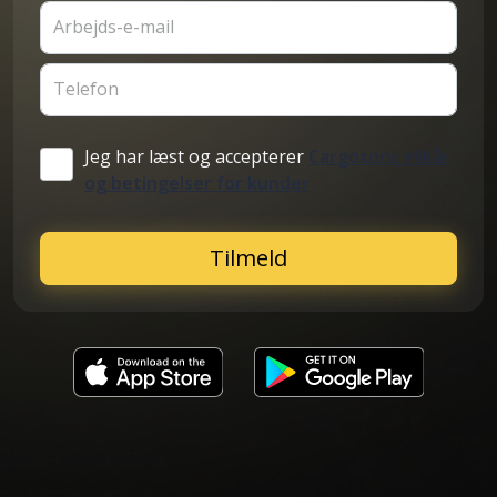
Arbejds-e-mail
Telefon
Jeg har læst og accepterer
Cargosons vilkår
og betingelser for kunder
Tilmeld