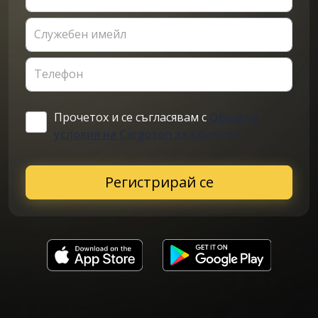
Служебен имейл
Телефон
Прочетох и се съгласявам с
Общите
условия на Cargoson за клиенти
Регистрирай се