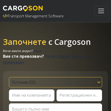
Transport Management Software
Започнете
с Cargoson
Вече имате акаунт?
Вход
Вие сте превозвач?
Регистрирай акаунт за
превозвач
Име на компанията
Регистрационен номер
Вашето пълно име