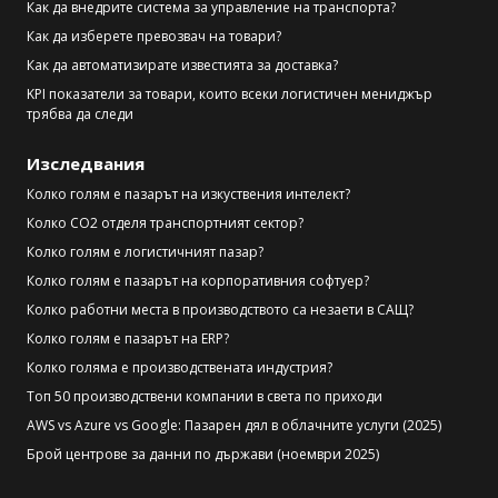
Как да внедрите система за управление на транспорта?
Как да изберете превозвач на товари?
Как да автоматизирате известията за доставка?
KPI показатели за товари, които всеки логистичен мениджър
трябва да следи
Изследвания
Колко голям е пазарът на изкуствения интелект?
Колко CO2 отделя транспортният сектор?
Колко голям е логистичният пазар?
Колко голям е пазарът на корпоративния софтуер?
Колко работни места в производството са незаети в САЩ?
Колко голям е пазарът на ERP?
Колко голяма е производствената индустрия?
Топ 50 производствени компании в света по приходи
AWS vs Azure vs Google: Пазарен дял в облачните услуги (2025)
Брой центрове за данни по държави (ноември 2025)