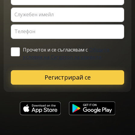
Служебен имейл
Телефон
Прочетох и се съгласявам с
Общите
условия на Cargoson за клиенти
Регистрирай се