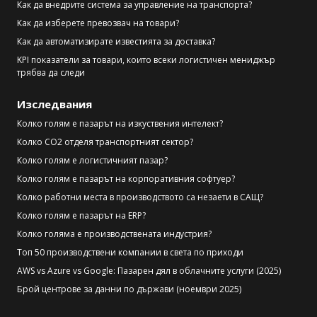
Как да внедрите система за управление на транспорта?
Как да изберете превозвач на товари?
Как да автоматизирате известията за доставка?
KPI показатели за товари, които всеки логистичен мениджър
трябва да следи
Изследвания
Колко голям е пазарът на изкуствения интелект?
Колко CO2 отделя транспортният сектор?
Колко голям е логистичният пазар?
Колко голям е пазарът на корпоративния софтуер?
Колко работни места в производството са незаети в САЩ?
Колко голям е пазарът на ERP?
Колко голяма е производствената индустрия?
Топ 50 производствени компании в света по приходи
AWS vs Azure vs Google: Пазарен дял в облачните услуги (2025)
Брой центрове за данни по държави (ноември 2025)