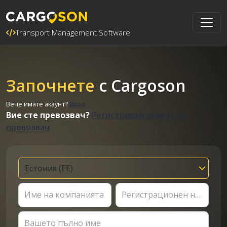
Transport Management Software
Започнете
с Cargoson
Вече имате акаунт?
Вход
Вие сте превозвач?
Регистрирай акаунт за
превозвач
Име на компанията
Регистрационен номер
Вашето пълно име