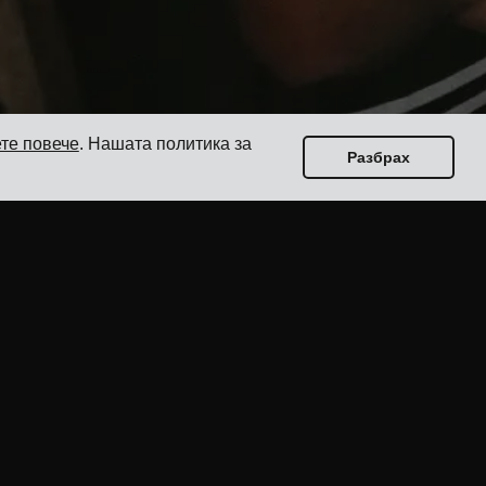
те повече
. Нашата политика за
Разбрах
Ръководства
Топ 17 софтуера за управление на транспорта
за изпращачи
Как да изберете софтуер за доставка с няколко
превозвача?