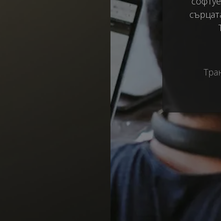
софтуе
сърцат
Тра