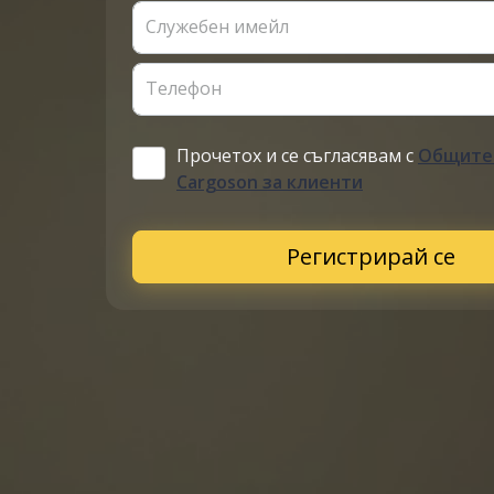
Служебен имейл
Телефон
Прочетох и се съгласявам с
Общите 
Cargoson за клиенти
Регистрирай се