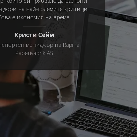
р, който би трябвало да разтопи
а дори на най-големите критици.
Това е икономия на време.
Кристи Сейм
нспортен мениджър на Räpina
Paberivabrik AS