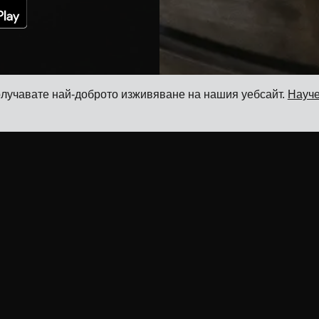
 получавате най-доброто изживяване на нашия уебсайт.
Науче
Ресурси
Продукт
Блог
Софтуер за управление на
транспорта
Референции
Софтуер за управление на
Интеграции с превозвачи
тарифи за товари
ERP интеграции