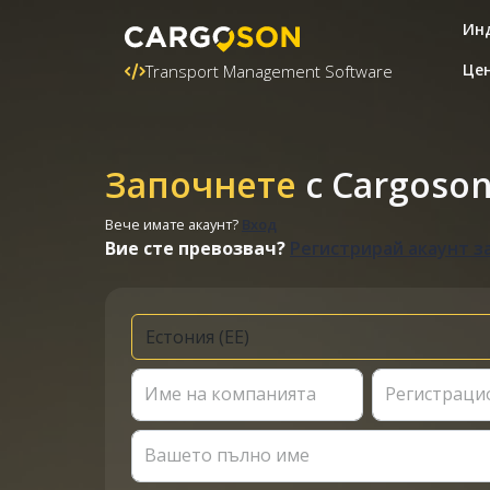
Ин
Це
Transport Management Software
Започнете
с Cargoso
Вече имате акаунт?
Вход
Вие сте превозвач?
Регистрирай акаунт з
Име на компанията
Регистраци
Вашето пълно име