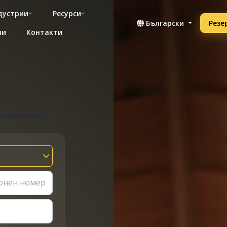
дустрии
Ресурси
Български
Резе
ни
Контакти
n
а превозвач
онен номер