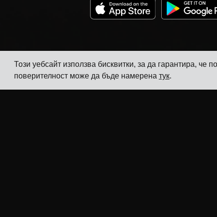
Този уебсайт използва бисквитки, за да гарантира, че
поверителност може да бъде намерена
тук
.
Компания
Индустрии
Проследяване
TMS за производители на
електроника
Цени
TMS за производители на
Истории на
химикали
клиенти