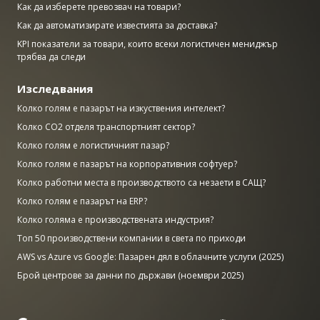
Как да изберете превозвач на товари?
Как да автоматизирате известията за доставка?
KPI показатели за товари, които всеки логистичен мениджър
трябва да следи
Изследвания
Колко голям е пазарът на изкуствения интелект?
Колко CO2 отделя транспортният сектор?
Колко голям е логистичният пазар?
Колко голям е пазарът на корпоративния софтуер?
Колко работни места в производството са незаети в САЩ?
Колко голям е пазарът на ERP?
Колко голяма е производствената индустрия?
Топ 50 производствени компании в света по приходи
AWS vs Azure vs Google: Пазарен дял в облачните услуги (2025)
Брой центрове за данни по държави (ноември 2025)