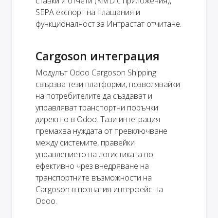
ставки и отчети (KMD с приложения),
SEPA експорт на плащания и
функционалност за Интрастат отчитане.
Cargoson интеграция
Модулът Odoo Cargoson Shipping
свързва тези платформи, позволявайки
на потребителите да създават и
управляват транспортни поръчки
директно в Odoo. Тази интеграция
премахва нуждата от превключване
между системите, правейки
управлението на логистиката по-
ефективно чрез внедряване на
транспортните възможности на
Cargoson в познатия интерфейс на
Odoo.