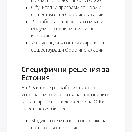
на клиента за доставка на Odoo
Обучителни програми за нови и
съществуващи Odoo инсталации
Разработка на персонализирани
модули за специфични бизнес
изисквания
Консултации за оптимизиране на
съществуващи Odoo инсталации
Специфични решения за
Естония
ERP Partner е разработил няколко
интеграции, които запълват празнините
в стандартното предложение на Odoo
за естонския бизнес:
Модул за отчитане на опаковки за
правно съответствие