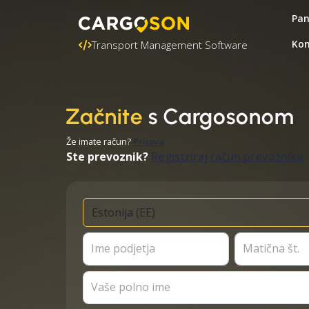
Pa
Kon
Transport Management Software
Začnite
s Cargosonom
Že imate račun?
Prijava
Ste prevoznik?
Registriraj račun prevoznika
Ime podjetja
Matična št.
Vaše polno ime