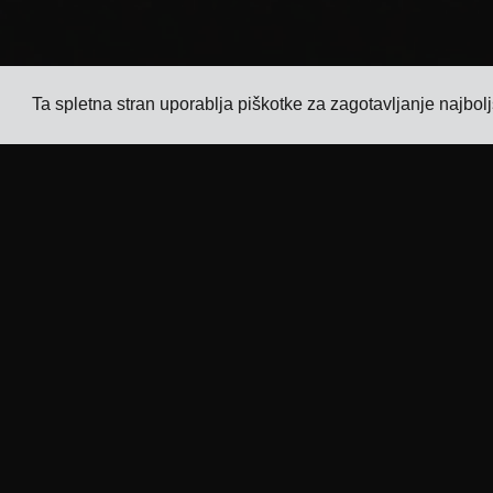
Ta spletna stran uporablja piškotke za zagotavljanje najbo
Podjetje
Panoge
Sledenje
TMS za proizvajalce
elektronike
Cene
TMS za proizvajalce
Zgodbe
kemikalij
strank
TMS za proizvajalce kovin
Kontaktirajte
in strojev
nas