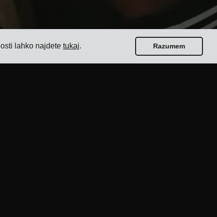
nosti lahko najdete
tukaj
.
Razumem
Vodiči
Najboljših 17 programskih oprem za upravljanje
prevozov za pošiljatelje
Kako izbrati programsko opremo za pošiljanje
preko več prevoznikov?
Kako izvesti preprost razpis za prevoz?
Kako implementirati sistem za upravljanje prevozov?