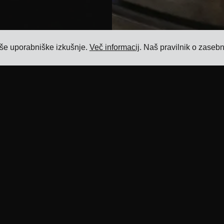
ljše uporabniške izkušnje.
Več informacij
. Naš pravilnik o zaseb
Viri
Izdelek
Blog
Sistem za upravljanje prevozov
Reference
Programska oprema za upravljanje cen
prevozov
Integracije
prevoznikov
Programska oprema za upravljanje
doplačil za prevoz
ERP integracije
Programska oprema za integracijo
Partnerji