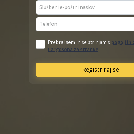
Službeni e-poštni naslov
Telefon
Prebral sem in se strinjam s
pogoji in 
Cargosona za stranke
Registriraj se