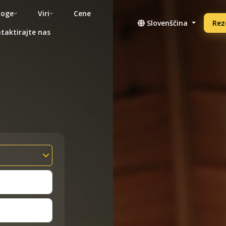
noge
Viri
Cene
Slovenščina
Rez
taktirajte nas