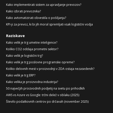
Kako implementirati sistem za upravljanje prevozov?
Kako izbrati prevoznika?
Kako avtomatizirati obvestila o pošiljanju?
KPI-ji za prevoz, ki bi jih moral spremljati vsak logistični vodja
Raziskave
Kako velik je trg umetne inteligence?
Koliko CO2 oddaja prometni sektor?
Kako velik je logistični trg?
Kako velik je trg poslovne programske opreme?
Koliko delovnih mest v proizvodnji v ZDA ostaja nezasedenih?
Kako velik je trg ERP?
Kako velika je proizvodna industrija?
50 največjih proizvodnih podjetij na svetu po prihodkih
AWS vs Azure vs Google: tržni delež v oblaku (2025)
Število podatkovnih centrov po državah (november 2025)