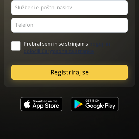
Službeni e-poštni naslov
Telefon
Prebral sem in se strinjam s
pogoji in
določili Cargosona za stranke
Registriraj se