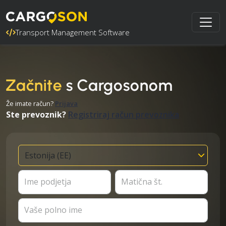
Transport Management Software
Začnite
s Cargosonom
Že imate račun?
Prijava
Ste prevoznik?
Registriraj račun prevoznika
Ime podjetja
Matična št.
Vaše polno ime