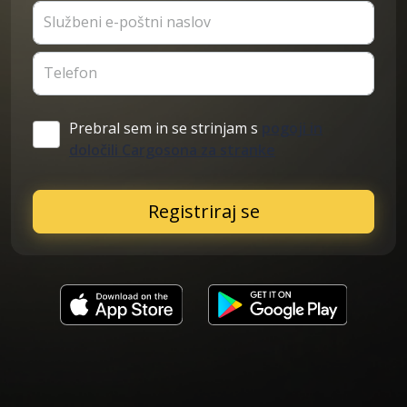
Službeni e-poštni naslov
Telefon
Prebral sem in se strinjam s
pogoji in
določili Cargosona za stranke
Registriraj se