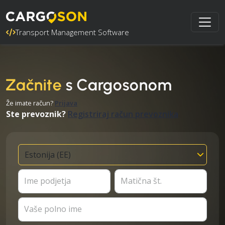
Transport Management Software
Začnite
s Cargosonom
Že imate račun?
Prijava
Ste prevoznik?
Registriraj račun prevoznika
Ime podjetja
Matična št.
Vaše polno ime