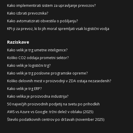
Kako implementirati sistem za upravljanje prevozov?
Kako izbrati prevoznika?
Kako avtomatizirati obvestila o pošiljanju?
KPI-ji za prevoz, ki bi jih moral spremljati vsak logistični vodja
Raziskave
Kako velik je trg umetne inteligence?
Koliko CO2 oddaja prometni sektor?
Kako velik je logistični trg?
Kako velik je trg poslovne programske opreme?
Koliko delovnih mest v proizvodnji v ZDA ostaja nezasedenih?
Kako velik je trg ERP?
Kako velika je proizvodna industrija?
50 največjih proizvodnih podjetij na svetu po prihodkih
AWS vs Azure vs Google: tržni delež v oblaku (2025)
Število podatkovnih centrov po državah (november 2025)