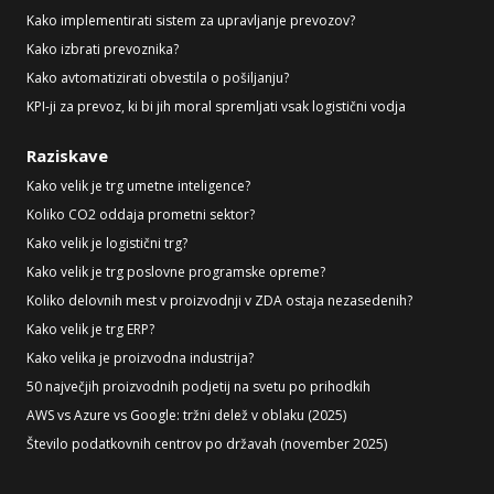
Kako implementirati sistem za upravljanje prevozov?
Kako izbrati prevoznika?
Kako avtomatizirati obvestila o pošiljanju?
KPI-ji za prevoz, ki bi jih moral spremljati vsak logistični vodja
Raziskave
Kako velik je trg umetne inteligence?
Koliko CO2 oddaja prometni sektor?
Kako velik je logistični trg?
Kako velik je trg poslovne programske opreme?
Koliko delovnih mest v proizvodnji v ZDA ostaja nezasedenih?
Kako velik je trg ERP?
Kako velika je proizvodna industrija?
50 največjih proizvodnih podjetij na svetu po prihodkih
AWS vs Azure vs Google: tržni delež v oblaku (2025)
Število podatkovnih centrov po državah (november 2025)