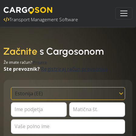
Transport Management Software
Začnite
s Cargosonom
Že imate račun?
Prijava
Ste prevoznik?
Registriraj račun prevoznika
Ime podjetja
Matična št.
Vaše polno ime