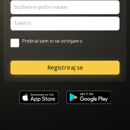
Službeni e-poštni naslov
Telefon
Prebral sem in se strinjam s
pogoji in
določili Cargosona za stranke
Registriraj se