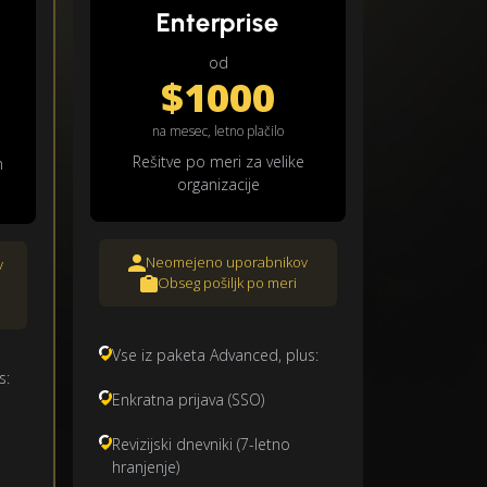
Enterprise
od
$1000
na mesec, letno plačilo
Rešitve po meri za velike
n
organizacije
Neomejeno uporabnikov
v
Obseg pošiljk po meri
Vse iz paketa Advanced, plus:
s:
Enkratna prijava (SSO)
Revizijski dnevniki (7-letno
hranjenje)