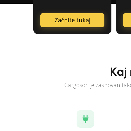
Začnite tukaj
Kaj
Cargoson je zasnovan tako,