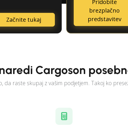
Pridobite
brezplačno
predstavitev
Začnite tukaj
 naredi Cargoson poseb
 da raste skupaj z vašim podjetjem. Takoj ko presež