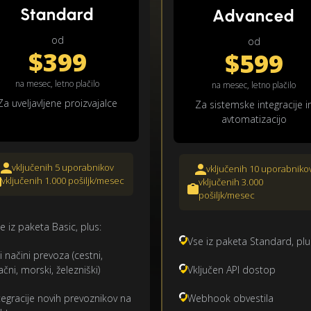
Standard
Advanced
od
od
$399
$599
na mesec, letno plačilo
na mesec, letno plačilo
Za uveljavljene proizvajalce
Za sistemske integracije i
avtomatizacijo
vključenih 5 uporabnikov
vključenih 10 uporabniko
vključenih 1.000 pošiljk/mesec
vključenih 3.000
pošiljk/mesec
e iz paketa Basic, plus:
Vse iz paketa Standard, plu
i načini prevoza (cestni,
ačni, morski, železniški)
Vključen API dostop
tegracije novih prevoznikov na
Webhook obvestila