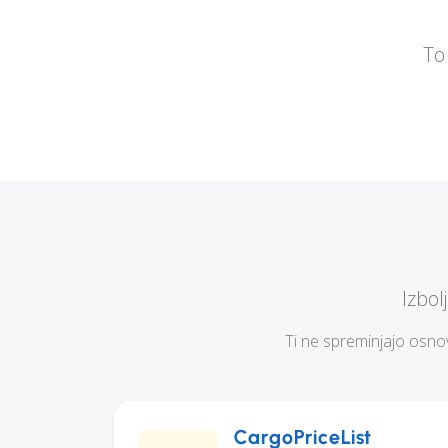
To
Izbol
Ti ne spreminjajo osnov
CargoPriceList