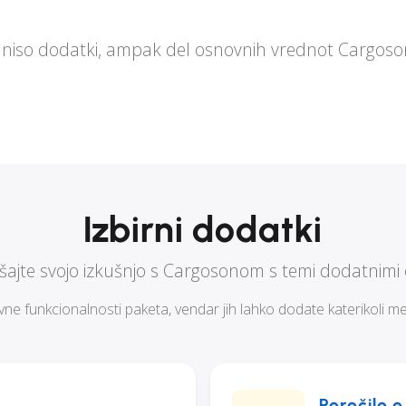
 niso dodatki, ampak del osnovnih vrednot Cargoso
Izbirni dodatki
jšajte svojo izkušnjo s Cargosonom s temi dodatnimi 
ne funkcionalnosti paketa, vendar jih lahko dodate katerikoli mese
Poročilo o