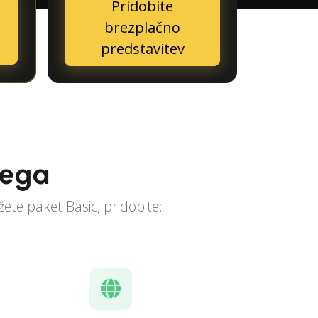
Pridobite
brezplačno
predstavitev
nega
ete paket Basic, pridobite: