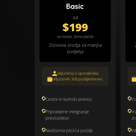
Basic
od
$199
na mesec, letno plačilo
Osnovna orodja za manjša
podjetja
vključena 2 uporabnika
vključenih 100 pošiljk/mesec
Cestni in kurirski prevoz
Vs
Pripravljene integracije
Vs
prevoznikov
zr
Nadzorna plošča pošiljk
In