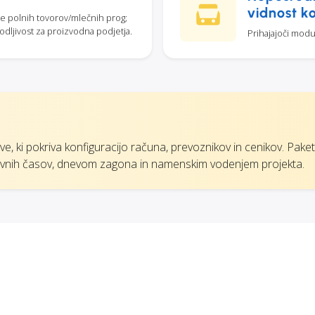
vidnost k
tike polnih tovorov/mlečnih prog;
godljivost za proizvodna podjetja.
Prihajajoči modu
ve, ki pokriva konfiguracijo računa, prevoznikov in cenikov. Pake
avnih časov, dnevom zagona in namenskim vodenjem projekta.