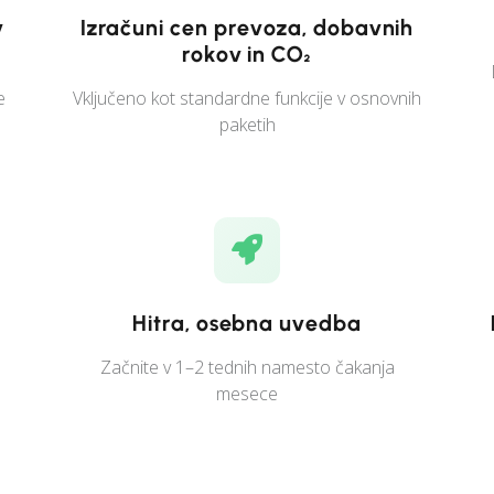
v
Izračuni cen prevoza, dobavnih
rokov in CO₂
e
Vključeno kot standardne funkcije v osnovnih
paketih
Hitra, osebna uvedba
a
Začnite v 1–2 tednih namesto čakanja
mesece