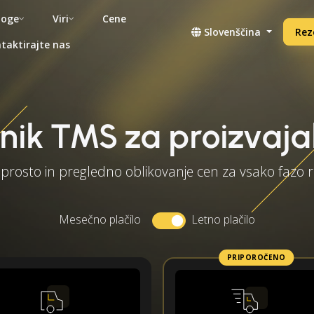
noge
Viri
Cene
Slovenščina
Rez
taktirajte nas
nik TMS za proizvaja
prosto in pregledno oblikovanje cen za vsako fazo r
Mesečno plačilo
Letno plačilo
PRIPOROČENO