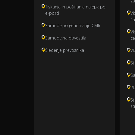
za
Tiskanje in pošiljanje nalepk po
e-pošti
Vk
ča
Samodejno generiranje CMR
Vk
Samodejna obvestila
ce
Sledenje prevoznika
Vk
St
Sa
Pl
St
s