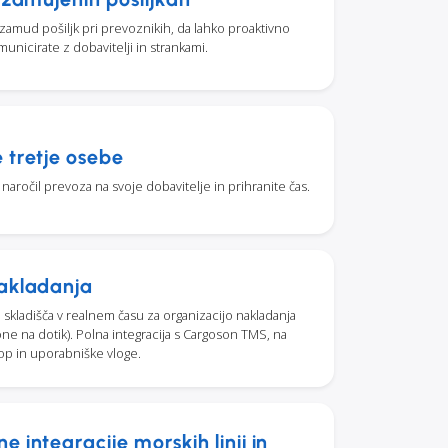
amud pošiljk pri prevoznikih, da lahko proaktivno
unicirate z dobavitelji in strankami.
 tretje osebe
aročil prevoza na svoje dobavitelje in prihranite čas.
akladanja
skladišča v realnem času za organizacijo nakladanja
one na dotik). Polna integracija s Cargoson TMS, na
op in uporabniške vloge.
 integracije morskih linij in