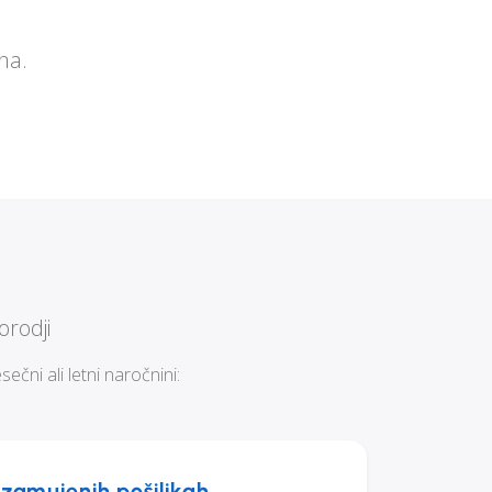
na.
orodji
čni ali letni naročnini:
 zamujenih pošiljkah