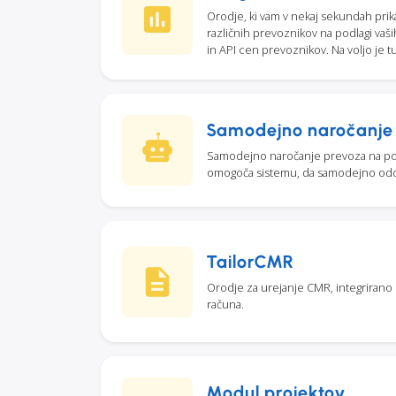
Orodje, ki vam v nekaj sekundah pr
različnih prevoznikov na podlagi va
in API cen prevoznikov. Na voljo je t
Samodejno naročanje 
Samodejno naročanje prevoza na pod
omogoča sistemu, da samodejno odda
TailorCMR
Orodje za urejanje CMR, integrirano
računa.
Modul projektov