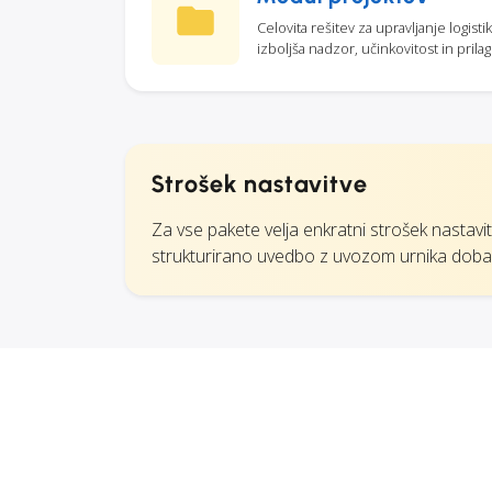
Celovita rešitev za upravljanje logis
izboljša nadzor, učinkovitost in prila
Strošek nastavitve
Za vse pakete velja enkratni strošek nastavit
strukturirano uvedbo z uvozom urnika dob