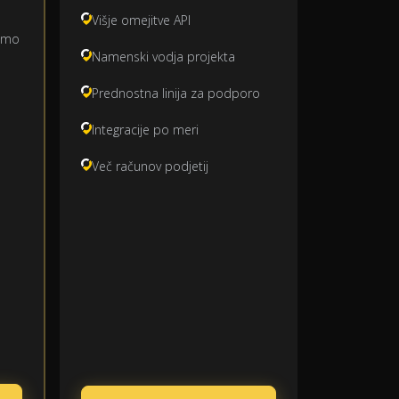
Višje omejitve API
emo
Namenski vodja projekta
Prednostna linija za podporo
Integracije po meri
Več računov podjetij