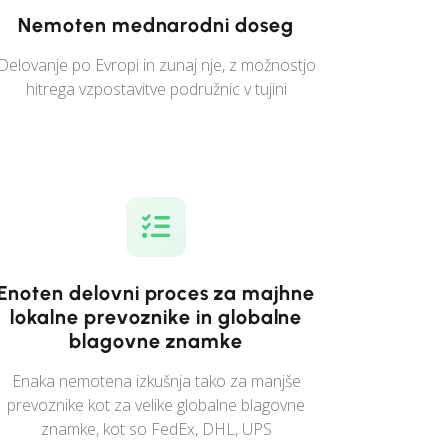
Nemoten mednarodni doseg
Delovanje po Evropi in zunaj nje, z možnostjo
hitrega vzpostavitve podružnic v tujini
Enoten delovni proces za majhne
lokalne prevoznike in globalne
blagovne znamke
Enaka nemotena izkušnja tako za manjše
prevoznike kot za velike globalne blagovne
znamke, kot so FedEx, DHL, UPS