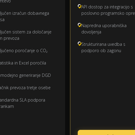
htevo
API dostop za integracijo s
ljučen izračun dobavnega
poslovno programsko opr
sa
Napredna uporabniška
ljučen sistem za določanje
dovoljenja
n prevoza
Strukturirana uvedba s
ljučeno poročanje o CO₂
podporo ob zagonu
atistika in Excel poročila
modejno generiranje DGD
ačnik prevoza tretje osebe
andardna SLA podpora
trankam