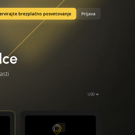
ervirajte brezplačno posvetovanje
Prijava
lce
asti