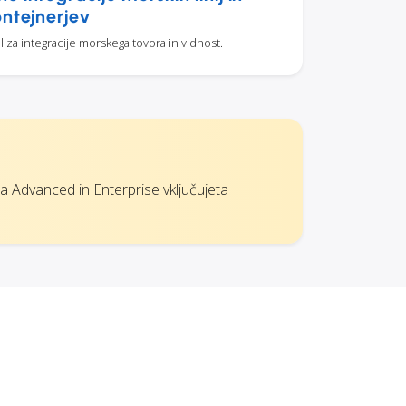
ontejnerjev
l za integracije morskega tovora in vidnost.
ta Advanced in Enterprise vključujeta