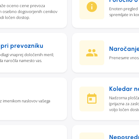
ikaže oceno cene prevoza
Enoten pregled z
ših osebno dogovorjenih cenikov
spremljate in kom
udi ločen dostop.
pri prevozniku
Naročanje
lagi vnaprej določenih meril;
Prenesите vnos n
 naročila namesto vas.
Koledar n
Nadzorna plošča 
 z imenikom naslovov vašega
(prijazna za zasl
voljo ločen dost
Neposredne