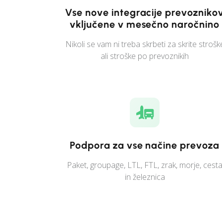
Vse nove integracije prevozniko
vključene v mesečno naročnino
Nikoli se vam ni treba skrbeti za skrite strošk
ali stroške po prevoznikih
Podpora za vse načine prevoza
Paket, groupage, LTL, FTL, zrak, morje, cest
in železnica