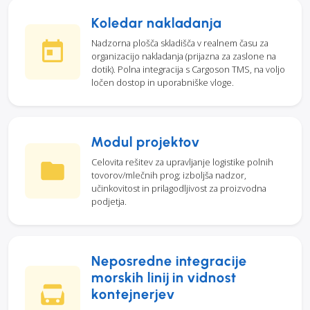
Koledar nakladanja
Nadzorna plošča skladišča v realnem času za
organizacijo nakladanja (prijazna za zaslone na
dotik). Polna integracija s Cargoson TMS, na voljo
ločen dostop in uporabniške vloge.
Modul projektov
Celovita rešitev za upravljanje logistike polnih
tovorov/mlečnih prog; izboljša nadzor,
učinkovitost in prilagodljivost za proizvodna
podjetja.
Neposredne integracije
morskih linij in vidnost
kontejnerjev