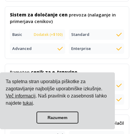
Sistem za določanje cen
prevoza (nalaganje in
primerjava cenikov)
Basic
Standard
Dodatek (+$100)
Advanced
Enterprise
Pameten
cenik za e-trgovino
Ta spletna stran uporablja piškotke za
Basic
Standard
zagotavljanje najboljše uporabniške izkušnje.
Več informacij
. Naš pravilnik o zasebnosti lahko
Advanced
Enterprise
najdete
tukaj
.
Razumem
Kompleksno
izračunavanje in upravljanje
doplačil