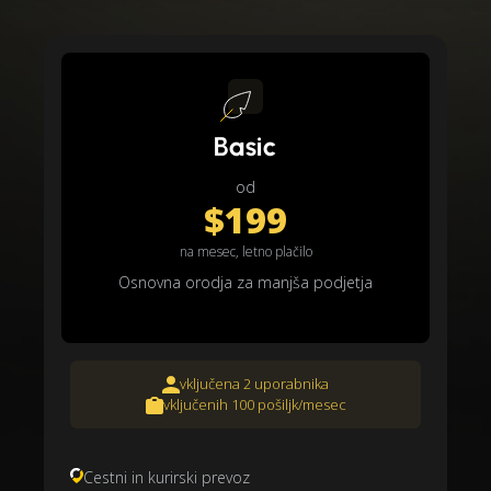
Basic
od
$199
na mesec, letno plačilo
Osnovna orodja za manjša podjetja
vključena 2 uporabnika
vključenih 100 pošiljk/mesec
Cestni in kurirski prevoz