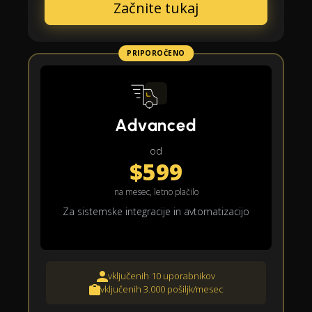
Začnite tukaj
PRIPOROČENO
Advanced
od
$599
na mesec, letno plačilo
Za sistemske integracije in avtomatizacijo
vključenih 10 uporabnikov
vključenih 3.000 pošiljk/mesec