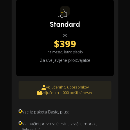
Standard
od
$399
na mesec, letno plačilo
Za uveljavljene proizvajalce
vključenih 5 uporabnikov
vključenih 1.000 pošiljk/mesec
Vse iz paketa Basic, plus:
Vsi načini prevoza (cestni, zračni, morski,
železniški)