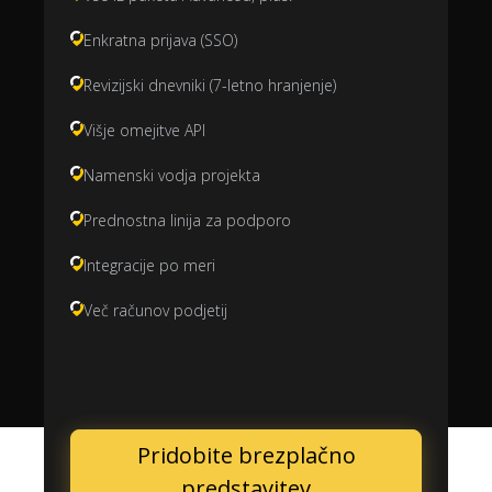
Enkratna prijava (SSO)
Revizijski dnevniki (7-letno hranjenje)
Višje omejitve API
Namenski vodja projekta
Prednostna linija za podporo
Integracije po meri
Več računov podjetij
Pridobite brezplačno
predstavitev