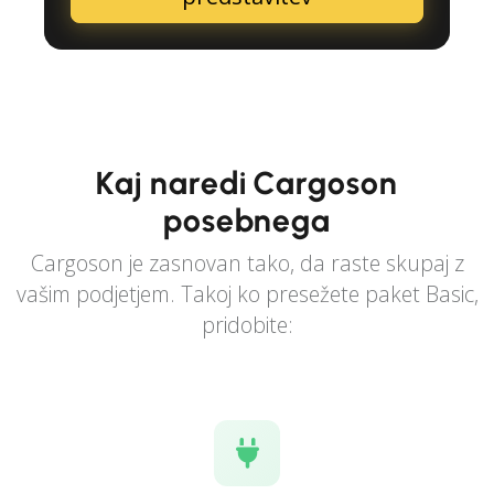
Kaj naredi Cargoson
posebnega
Cargoson je zasnovan tako, da raste skupaj z
vašim podjetjem. Takoj ko presežete paket Basic,
pridobite: