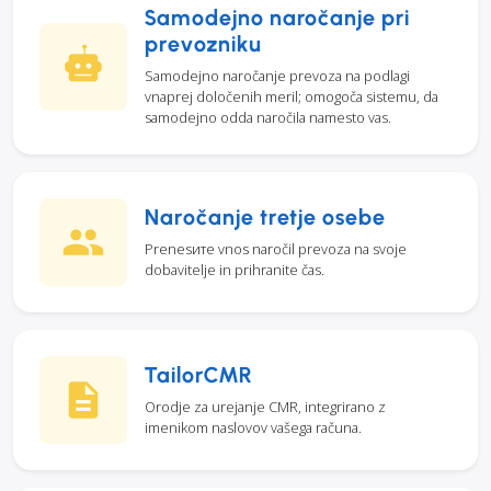
Samodejno naročanje pri
prevozniku
Samodejno naročanje prevoza na podlagi
vnaprej določenih meril; omogoča sistemu, da
samodejno odda naročila namesto vas.
Naročanje tretje osebe
Prenesите vnos naročil prevoza na svoje
dobavitelje in prihranite čas.
TailorCMR
Orodje za urejanje CMR, integrirano z
imenikom naslovov vašega računa.