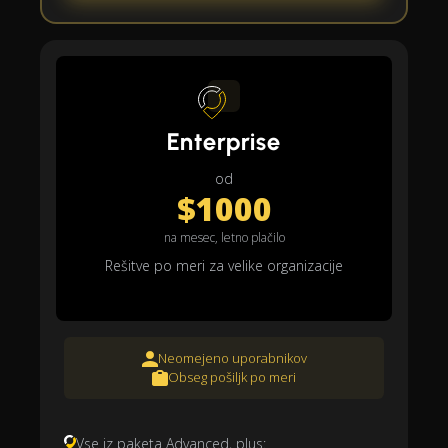
Enterprise
od
$1000
na mesec, letno plačilo
Rešitve po meri za velike organizacije
Neomejeno uporabnikov
Obseg pošiljk po meri
Vse iz paketa Advanced, plus: