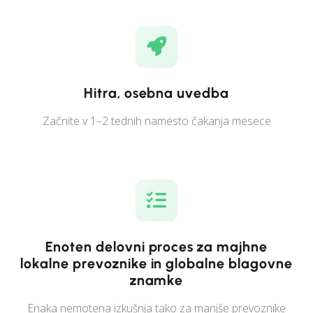
Hitra, osebna uvedba
Začnite v 1–2 tednih namesto čakanja mesece
Enoten delovni proces za majhne
lokalne prevoznike in globalne blagovne
znamke
Enaka nemotena izkušnja tako za manjše prevoznike