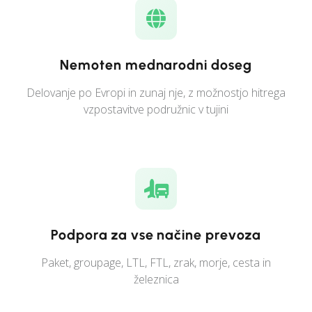
Nemoten mednarodni doseg
Delovanje po Evropi in zunaj nje, z možnostjo hitrega
vzpostavitve podružnic v tujini
Podpora za vse načine prevoza
Paket, groupage, LTL, FTL, zrak, morje, cesta in
železnica