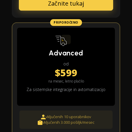
Začnite tukaj
PRIPOROČENO
Advanced
od
$599
na mesec, letno plačilo
Za sistemske integracije in avtomatizacijo
vključenih 10 uporabnikov
vključenih 3.000 pošiljk/mesec