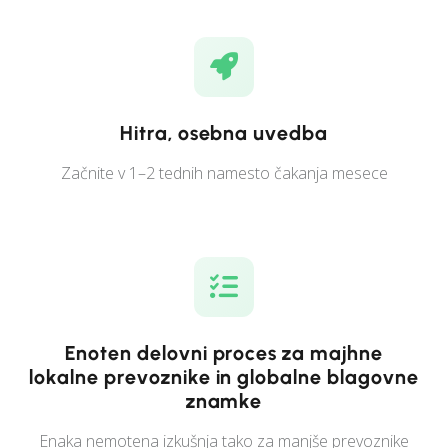
Hitra, osebna uvedba
Začnite v 1–2 tednih namesto čakanja mesece
Enoten delovni proces za majhne
lokalne prevoznike in globalne blagovne
znamke
Enaka nemotena izkušnja tako za manjše prevoznike