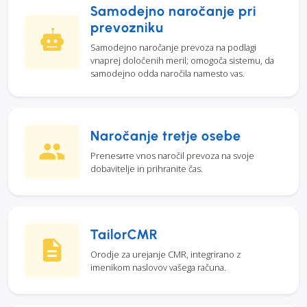
Samodejno naročanje pri
prevozniku
Samodejno naročanje prevoza na podlagi
vnaprej določenih meril; omogoča sistemu, da
samodejno odda naročila namesto vas.
Naročanje tretje osebe
Prenesите vnos naročil prevoza na svoje
dobavitelje in prihranite čas.
TailorCMR
Orodje za urejanje CMR, integrirano z
imenikom naslovov vašega računa.