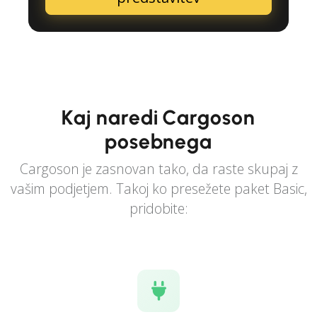
Kaj naredi Cargoson
posebnega
Cargoson je zasnovan tako, da raste skupaj z
vašim podjetjem. Takoj ko presežete paket Basic,
pridobite: