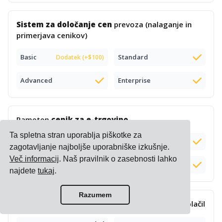
Sistem za določanje cen
prevoza (nalaganje in
primerjava cenikov)
Basic
Standard
Dodatek (+$100)
Advanced
Enterprise
Pameten
cenik za e-trgovino
Ta spletna stran uporablja piškotke za
Basic
Standard
zagotavljanje najboljše uporabniške izkušnje.
Več informacij
. Naš pravilnik o zasebnosti lahko
Advanced
Enterprise
najdete
tukaj
.
Razumem
Kompleksno
izračunavanje in upravljanje
doplačil