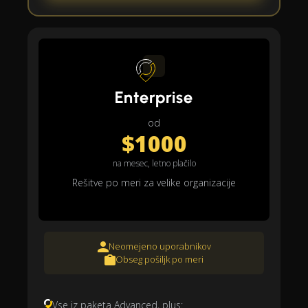
Enterprise
od
$1000
na mesec, letno plačilo
Rešitve po meri za velike organizacije
Neomejeno uporabnikov
Obseg pošiljk po meri
Vse iz paketa Advanced, plus: