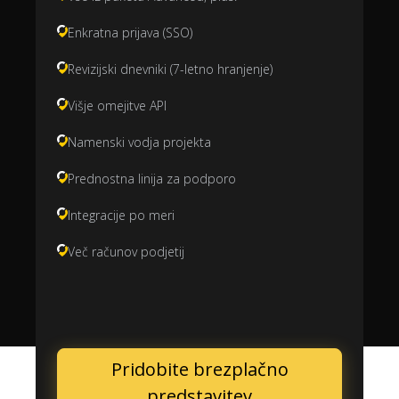
Enkratna prijava (SSO)
Revizijski dnevniki (7-letno hranjenje)
Višje omejitve API
Namenski vodja projekta
Prednostna linija za podporo
Integracije po meri
Več računov podjetij
Pridobite brezplačno
predstavitev