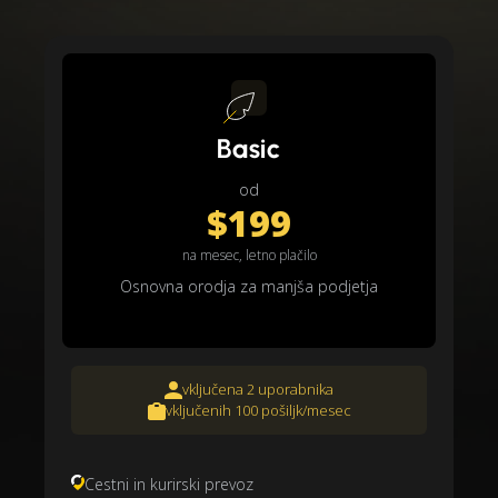
Basic
od
$199
na mesec, letno plačilo
Osnovna orodja za manjša podjetja
vključena 2 uporabnika
vključenih 100 pošiljk/mesec
Cestni in kurirski prevoz