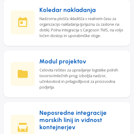
Koledar nakladanja
Nadzorna plošča skladišča v realnem času za
organizacijo nakladanja (prijazna za zaslone na
dotik). Polna integracija s Cargoson TMS, na voljo
ločen dostop in uporabniške vloge.
Modul projektov
Celovita rešitev za upravljanje logistike polnih
tovorov/mlečnih prog; izboljša nadzor,
učinkovitost in prilagodljivost za proizvodna
podjetja.
Neposredne integracije
morskih linij in vidnost
kontejnerjev