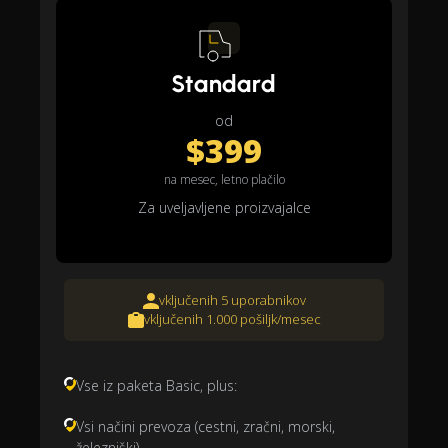
Standard
od
$399
na mesec, letno plačilo
Za uveljavljene proizvajalce
vključenih 5 uporabnikov
vključenih 1.000 pošiljk/mesec
Vse iz paketa Basic, plus:
Vsi načini prevoza (cestni, zračni, morski,
železniški)