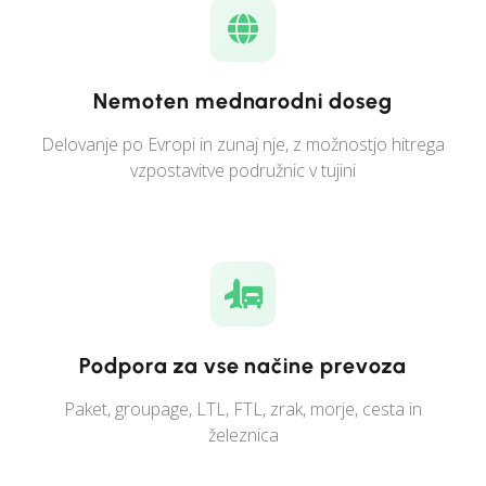
Nemoten mednarodni doseg
Delovanje po Evropi in zunaj nje, z možnostjo hitrega
vzpostavitve podružnic v tujini
Podpora za vse načine prevoza
Paket, groupage, LTL, FTL, zrak, morje, cesta in
železnica