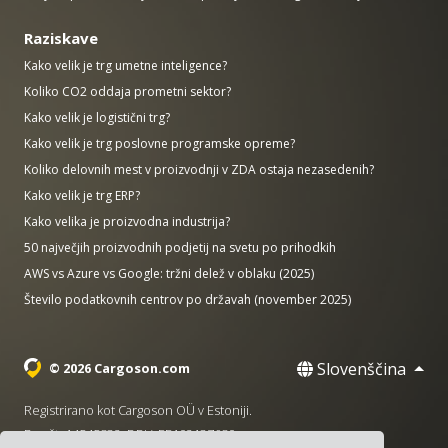
Raziskave
Kako velik je trg umetne inteligence?
Koliko CO2 oddaja prometni sektor?
Kako velik je logistični trg?
Kako velik je trg poslovne programske opreme?
Koliko delovnih mest v proizvodnji v ZDA ostaja nezasedenih?
Kako velik je trg ERP?
Kako velika je proizvodna industrija?
50 največjih proizvodnih podjetij na svetu po prihodkih
AWS vs Azure vs Google: tržni delež v oblaku (2025)
Število podatkovnih centrov po državah (november 2025)
Slovenščina
© 2026 Cargoson.com
Registrirano kot Cargoson OÜ v Estoniji.
Reg št: 14545832. DDV: EE102137680.