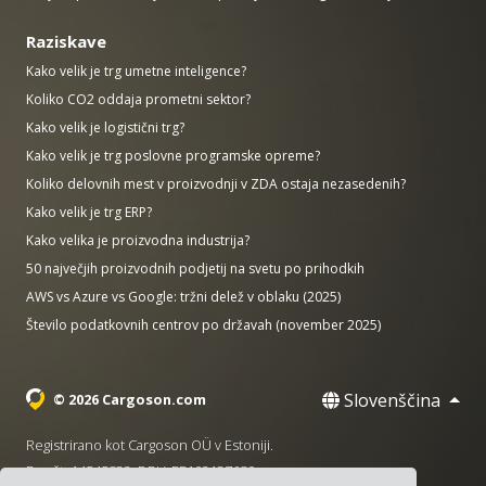
Raziskave
Kako velik je trg umetne inteligence?
Koliko CO2 oddaja prometni sektor?
Kako velik je logistični trg?
Kako velik je trg poslovne programske opreme?
Koliko delovnih mest v proizvodnji v ZDA ostaja nezasedenih?
Kako velik je trg ERP?
Kako velika je proizvodna industrija?
50 največjih proizvodnih podjetij na svetu po prihodkih
AWS vs Azure vs Google: tržni delež v oblaku (2025)
Število podatkovnih centrov po državah (november 2025)
Slovenščina
© 2026 Cargoson.com
Registrirano kot Cargoson OÜ v Estoniji.
Reg št: 14545832. DDV: EE102137680.