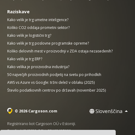
Raziskave
Kako velik je trg umetne inteligence?
Koliko CO2 oddaja prometni sektor?
Kako velik je logistični trg?
Kako velik je trg poslovne programske opreme?
Koliko delovnih mest v proizvodnji v ZDA ostaja nezasedenih?
Kako velik je trg ERP?
Kako velika je proizvodna industrija?
50 največjih proizvodnih podjetij na svetu po prihodkih
AWS vs Azure vs Google: tržni delež v oblaku (2025)
Število podatkovnih centrov po državah (november 2025)
Slovenščina
© 2026 Cargoson.com
Registrirano kot Cargoson OÜ v Estoniji.
Reg št: 14545832. DDV: EE102137680.