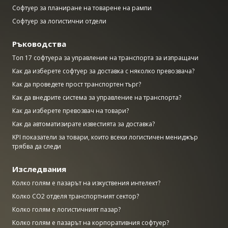
Софтуер за планиране на товарене на рампи
Софтуер за логистични отдели
Ръководства
Топ 17 софтуера за управление на транспорта за изпращачи
Как да изберете софтуер за доставка с няколко превозвача?
Как да проведете прост транспортен търг?
Как да внедрите система за управление на транспорта?
Как да изберете превозвач на товари?
Как да автоматизирате известията за доставка?
KPI показатели за товари, които всеки логистичен мениджър
трябва да следи
Изследвания
Колко голям е пазарът на изкуствения интелект?
Колко CO2 отделя транспортният сектор?
Колко голям е логистичният пазар?
Колко голям е пазарът на корпоративния софтуер?