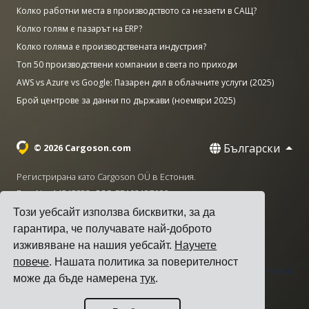
Колко работни места в производството са незаети в САЩ?
Колко голям е пазарът на ERP?
Колко голяма е производствената индустрия?
Топ 50 производствени компании в света по приходи
AWS vs Azure vs Google: Пазарен дял в облачните услуги (2025)
Брой центрове за данни по държави (ноември 2025)
Български
© 2026 Cargoson.com
Регистрирана като Cargoson OÜ в Естония.
Рег. No: 14545832. ДДС: EE102137680.
Този уебсайт използва бисквитки, за да
Централа: Pärnu mnt. 141, 11314 Талин, Естония
гарантира, че получавате най-доброто
·
+372 5555 0028
hello@cargoson.com
изживяване на нашия уебсайт.
Научете
повече
. Нашата политика за поверителност
Общи условия
|
Политика за поверителност
|
Политика
може да бъде намерена
тук
.
за бисквитките