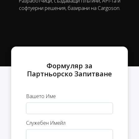
Разработчици, създаващи плъгини, API-та и
софтуерни решения, базирани на Cargoson.
Формуляр за
Партньорско Запитване
Вашето Име
Служебен Имейл