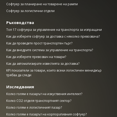
Софтуер за планиране на товарене на рампи
Софтуер за логистични отдели
Ръководства
Топ 17 софтуера за управление на транспорта за изпращачи
Как да изберете софтуер за доставка с няколко превозвача?
Как да проведете прост транспортен търг?
Как да внедрите система за управление на транспорта?
Как да изберете превозвач на товари?
Как да автоматизирате известията за доставка?
KPI показатели за товари, които всеки логистичен мениджър
трябва да следи
Изследвания
Колко голям е пазарът на изкуствения интелект?
Колко CO2 отделя транспортният сектор?
Колко голям е логистичният пазар?
Колко голям е пазарът на корпоративния софтуер?