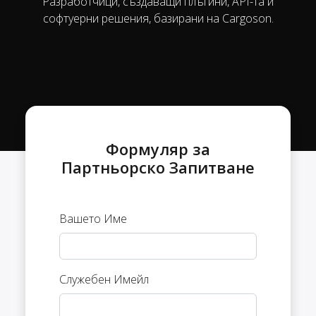
Разработчици, създаващи плъгини, API-та и
софтуерни решения, базирани на Cargoson.
Формуляр за
Партньорско Запитване
Вашето Име
Служебен Имейл