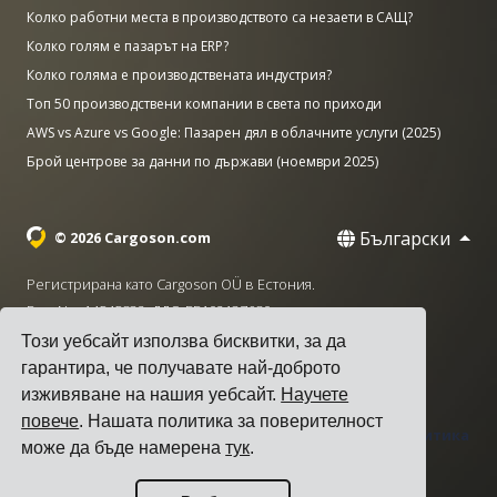
Колко работни места в производството са незаети в САЩ?
Колко голям е пазарът на ERP?
Колко голяма е производствената индустрия?
Топ 50 производствени компании в света по приходи
AWS vs Azure vs Google: Пазарен дял в облачните услуги (2025)
Брой центрове за данни по държави (ноември 2025)
Български
© 2026 Cargoson.com
Регистрирана като Cargoson OÜ в Естония.
Рег. No: 14545832. ДДС: EE102137680.
Този уебсайт използва бисквитки, за да
Централа: Pärnu mnt. 141, 11314 Талин, Естония
гарантира, че получавате най-доброто
·
+372 5555 0028
hello@cargoson.com
изживяване на нашия уебсайт.
Научете
повече
. Нашата политика за поверителност
Общи условия
|
Политика за поверителност
|
Политика
може да бъде намерена
тук
.
за бисквитките